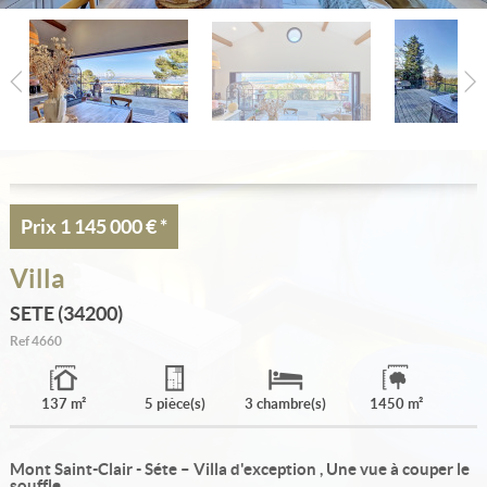
Estimation
Créer une alerte
Ma sélection
Contact
Prix
1 145 000 €
*
Villa
SETE (34200)
Ref
4660
137 m²
5 pièce(s)
3 chambre(s)
1450 m²
Mont Saint-Clair - Séte – Villa d'exception , Une vue à couper le
souffle