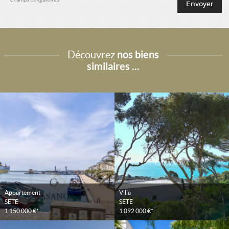
Découvrez
nos biens
similaires ...
Appartement
Villa
SETE
SETE
1 150 000 €*
1 092 000 €*