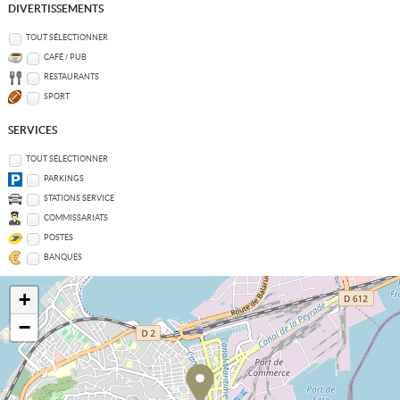
DIVERTISSEMENTS
TOUT SÉLECTIONNER
CAFÉ / PUB
RESTAURANTS
SPORT
SERVICES
TOUT SÉLECTIONNER
PARKINGS
STATIONS SERVICE
COMMISSARIATS
POSTES
BANQUES
+
−