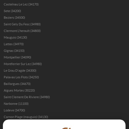
Castelnau Le Lez (34170)
Sete (34200)
Beziers (34500)
Saint Gely Du Fesc (34980)
Clermont L'herault (34800)
Mauguio (34130)
Lattes (34970)
Gignac (34150)
Montpellier (34090)
Montferrier Sur Lez (34980)
Le Grau D'agde (34300)
Palavas Les Flots (34250)
Baillargues (34670)
Aigues Mortes (30220)
Saint Clement De Riviere (34980)
Narbonne (11100)
Lodeve (34700)
Carnon Plage (mauguio) (34130)
Immobilier de prestige à Béziers