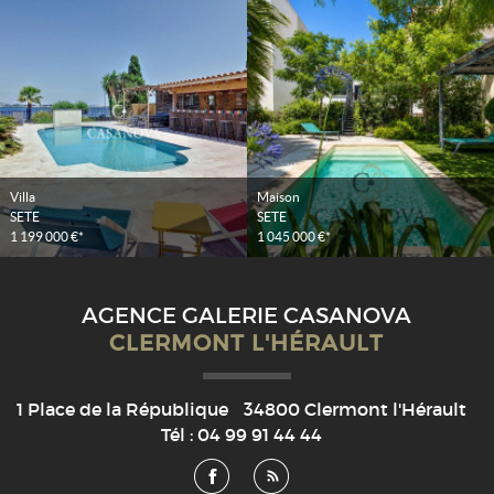
Villa
Maison
SETE
SETE
1 199 000 €*
1 045 000 €*
AGENCE GALERIE CASANOVA
CLERMONT L'HÉRAULT
1 Place de la République
34800
Clermont l'Hérault
Tél :
04 99 91 44 44