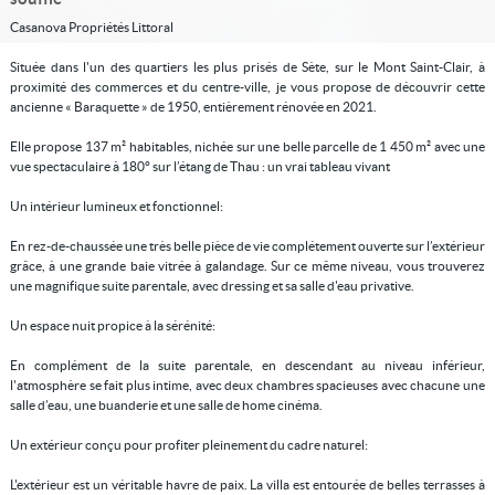
Casanova Propriétés Littoral
Située dans l'un des quartiers les plus prisés de Sète, sur le Mont Saint-Clair, à
proximité des commerces et du centre-ville, je vous propose de découvrir cette
ancienne « Baraquette » de 1950, entièrement rénovée en 2021.
Elle propose 137 m² habitables, nichée sur une belle parcelle de 1 450 m² avec une
vue spectaculaire à 180° sur l’étang de Thau : un vrai tableau vivant
Un intérieur lumineux et fonctionnel:
En rez-de-chaussée une très belle pièce de vie complétement ouverte sur l’extérieur
grâce, à une grande baie vitrée à galandage. Sur ce même niveau, vous trouverez
une magnifique suite parentale, avec dressing et sa salle d'eau privative.
Un espace nuit propice à la sérénité:
En complément de la suite parentale, en descendant au niveau inférieur,
l'atmosphère se fait plus intime, avec deux chambres spacieuses avec chacune une
salle d’eau, une buanderie et une salle de home cinéma.
Un extérieur conçu pour profiter pleinement du cadre naturel:
L'extérieur est un véritable havre de paix. La villa est entourée de belles terrasses à