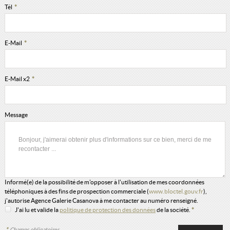
Tél
*
E-Mail
*
E-Mail x2
*
Message
Informé(e) de la possibilité de m'opposer à l'utilisation de mes coordonnées
téléphoniques à des fins de prospection commerciale (
www.bloctel.gouv.fr
),
j'autorise Agence Galerie Casanova à me contacter au numéro renseigné.
J'ai lu et valide la
politique de protection des données
de la société.
*
*
Champs obligatoires