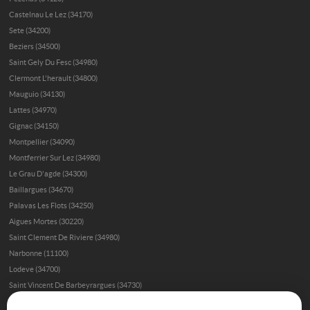
Castelnau Le Lez (34170)
Sete (34200)
Beziers (34500)
Saint Gely Du Fesc (34980)
Clermont L'herault (34800)
Mauguio (34130)
Lattes (34970)
Gignac (34150)
Montpellier (34090)
Montferrier Sur Lez (34980)
Le Grau D'agde (34300)
Baillargues (34670)
Palavas Les Flots (34250)
Aigues Mortes (30220)
Saint Clement De Riviere (34980)
Narbonne (11100)
Lodeve (34700)
Saint Vincent De Barbeyrargues (34730)
Immobilier de prestige à Béziers