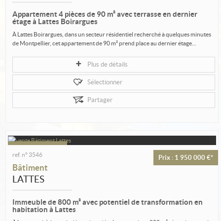
Estimation
Appartement 4 pièces de 90 m² avec terrasse en dernier
Créer une alerte
étage à Lattes Boirargues
À Lattes Boirargues, dans un secteur résidentiel recherché à quelques minutes
Ma sélection
de Montpellier, cet appartement de 90 m² prend place au dernier étage...
Contact
Plus de détails
Sélectionner
Partager
ref. n° 3546
Prix : 1 950 000 €*
Bâtiment
LATTES
Immeuble de 800 m² avec potentiel de transformation en
habitation à Lattes