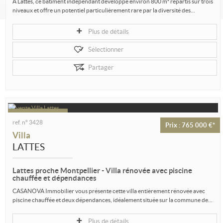
À Lattes, ce bâtiment indépendant développe environ 800 m² répartis sur trois
niveaux et offre un potentiel particulièrement rare par la diversité des...
Plus de détails
Sélectionner
Partager
ref. n° 3428
Prix : 765 000 €*
Villa
LATTES
Lattes proche Montpellier - Villa rénovée avec piscine
chauffée et dépendances
CASANOVA Immobilier vous présente cette villa entièrement rénovée avec
piscine chauffée et deux dépendances, idéalement située sur la commune de...
Plus de détails