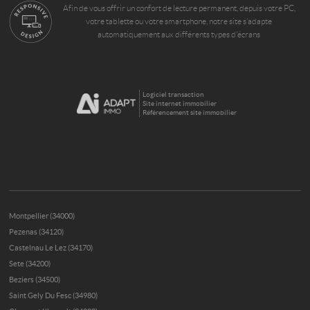
Afin de vous offrir un confort de lecture permanent, depuis votre PC,
votre tablette ou votre smartphone, notre site s’adapte
automatiquement aux différents types d'écrans
Logiciel transaction
Site internet immobilier
Référencement site immobilier
Montpellier (34000)
Pezenas (34120)
Castelnau Le Lez (34170)
Sete (34200)
Beziers (34500)
Saint Gely Du Fesc (34980)