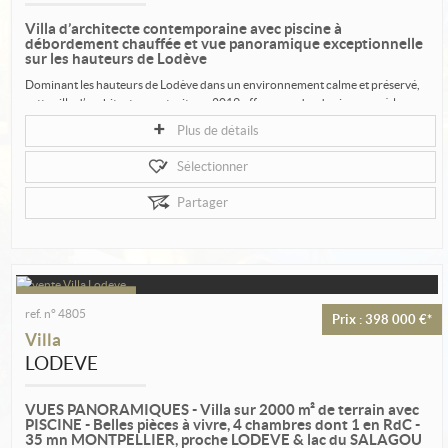
Estimation
Villa d’architecte contemporaine avec piscine à
Créer une alerte
débordement chauffée et vue panoramique exceptionnelle
sur les hauteurs de Lodève
Ma sélection
Dominant les hauteurs de Lodève dans un environnement calme et préservé,
cette villa d’architecte construite en 2019 offre un cadre de vie rare, où la...
Contact
Plus de détails
Sélectionner
Partager
ref. n° 4805
Prix : 398 000 €*
Villa
LODEVE
VUES PANORAMIQUES - Villa sur 2000 m² de terrain avec
PISCINE - Belles pièces à vivre, 4 chambres dont 1 en RdC -
35 mn MONTPELLIER, proche LODEVE & lac du SALAGOU