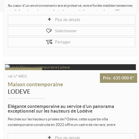
Au cœur d’un environnement rare et préservé, entre forêts méditerranéennes
et reliefs rocheux des contreforts du causse du Larzac, à seulement 35...
Plus de détails
Sélectionner
Partager
ref. n° 4803
Prix : 635 000 €*
Maison contemporaine
LODEVE
Elégante contemporaine au service d’un panorama
exceptionnel sur les hauteurs de Lodève
Perchée sur les hauteurs prisées de l’Odève, cette superbe villa
contemporaine construite en 2022 offre un cadre de vie rare, entre
modernité,...
Plus de détails