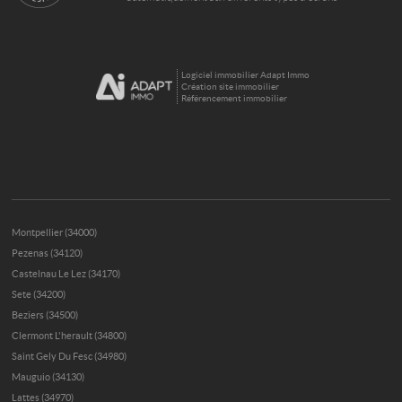
Logiciel immobilier Adapt Immo
Création site immobilier
Référencement immobilier
Montpellier (34000)
Pezenas (34120)
Castelnau Le Lez (34170)
Sete (34200)
Beziers (34500)
Clermont L'herault (34800)
Saint Gely Du Fesc (34980)
Mauguio (34130)
Lattes (34970)