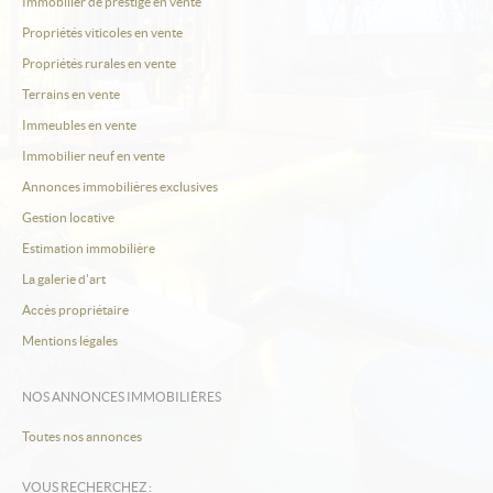
Estimation
Immobilier de prestige en vente
Propriétés viticoles en vente
Créer une alerte
Propriétés rurales en vente
Ma sélection
Terrains en vente
Immeubles en vente
Contact
Immobilier neuf en vente
Annonces immobilières exclusives
Gestion locative
Estimation immobilière
La galerie d'art
Accès propriétaire
Mentions légales
NOS ANNONCES IMMOBILIÈRES
Toutes nos annonces
VOUS RECHERCHEZ :