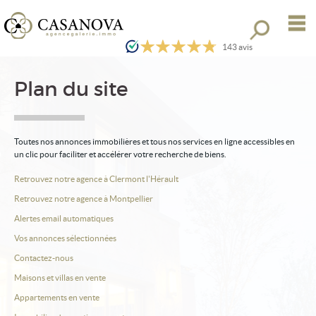
M
Toutes nos o
143
avis
Nos offres
Plan du site
Gestion locative
Immobilier d'entreprise
Toutes nos annonces immobilières et tous nos services en ligne accessibles en
Immobilier International
un clic pour faciliter et accélérer votre recherche de biens.
Retrouvez notre agence à Clermont l'Hérault
Actualités
Retrouvez notre agence à Montpellier
Mon compte
Alertes email automatiques
Mes sélections
0
Vos annonces sélectionnées
Contactez-nous
Accueil
Maisons et villas en vente
Nos agences
Appartements en vente