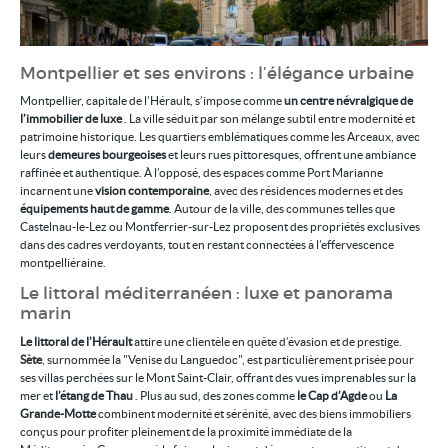
Montpellier et ses environs : l’élégance urbaine
Montpellier, capitale de l’Hérault, s’impose comme
un centre névralgique de
l’immobilier de luxe
. La ville séduit par son mélange subtil entre modernité et
patrimoine historique. Les quartiers emblématiques comme les Arceaux, avec
leurs
demeures bourgeoises
et leurs rues pittoresques, offrent une ambiance
raffinée et authentique. À l’opposé, des espaces comme Port Marianne
incarnent une
vision contemporaine
, avec des résidences modernes et des
équipements haut de gamme
. Autour de la ville, des communes telles que
Castelnau-le-Lez ou Montferrier-sur-Lez proposent des propriétés exclusives
dans des cadres verdoyants, tout en restant connectées à l’effervescence
montpelliéraine.
Le littoral méditerranéen : luxe et panorama
marin
Le littoral de l’Hérault
attire une clientèle en quête d’évasion et de prestige.
Sète
, surnommée la "Venise du Languedoc", est particulièrement prisée pour
ses villas perchées sur le Mont Saint-Clair, offrant des vues imprenables sur la
mer et
l’étang de Thau
. Plus au sud, des zones comme
le Cap d’Agde
ou
La
Grande-Motte
combinent modernité et sérénité, avec des biens immobiliers
conçus pour profiter pleinement de la proximité immédiate de la