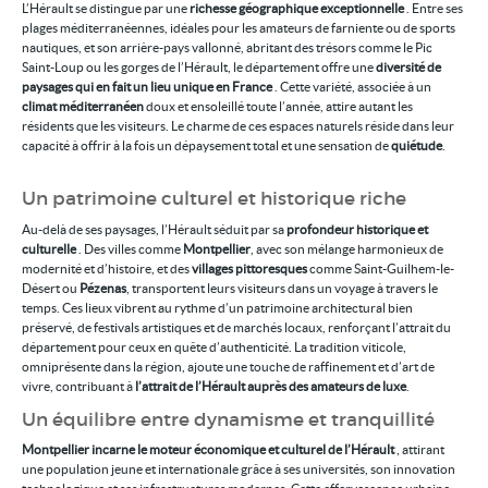
L’Hérault se distingue par une
richesse géographique exceptionnelle
. Entre ses
plages méditerranéennes, idéales pour les amateurs de farniente ou de sports
nautiques, et son arrière-pays vallonné, abritant des trésors comme le Pic
Saint-Loup ou les gorges de l’Hérault, le département offre une
diversité de
paysages qui en fait un lieu unique en France
. Cette variété, associée à un
climat méditerranéen
doux et ensoleillé toute l’année, attire autant les
résidents que les visiteurs. Le charme de ces espaces naturels réside dans leur
capacité à offrir à la fois un dépaysement total et une sensation de
quiétude
.
Un patrimoine culturel et historique riche
Au-delà de ses paysages, l’Hérault séduit par sa
profondeur historique et
culturelle
. Des villes comme
Montpellier
, avec son mélange harmonieux de
modernité et d’histoire, et des
villages pittoresques
comme Saint-Guilhem-le-
Désert ou
Pézenas
, transportent leurs visiteurs dans un voyage à travers le
temps. Ces lieux vibrent au rythme d’un patrimoine architectural bien
préservé, de festivals artistiques et de marchés locaux, renforçant l’attrait du
département pour ceux en quête d’authenticité. La tradition viticole,
omniprésente dans la région, ajoute une touche de raffinement et d’art de
vivre, contribuant à
l’attrait de l’Hérault auprès des amateurs de luxe
.
Un équilibre entre dynamisme et tranquillité
Montpellier incarne le moteur économique et culturel de l’Hérault
, attirant
une population jeune et internationale grâce à ses universités, son innovation