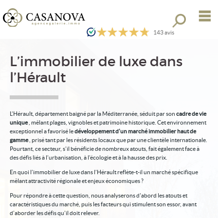
M
Toutes nos o
143
avis
Nos offres
L’immobilier de luxe dans
l’Hérault
L’Hérault, département baigné par la Méditerranée, séduit par son
cadre de vie
unique
, mêlant plages, vignobles et patrimoine historique. Cet environnement
exceptionnel a favorisé le
développement d’un marché immobilier haut de
gamme
, prisé tant par les résidents locaux que par une clientèle internationale.
Pourtant, ce secteur, s’il bénéficie de nombreux atouts, fait également face à
des défis liés à l’urbanisation, à l’écologie et à la hausse des prix.
En quoi l’immobilier de luxe dans l’Hérault reflète-t-il un marché spécifique
mêlant attractivité régionale et enjeux économiques ?
Pour répondre à cette question, nous analyserons d'abord les atouts et
Gestion locative
caractéristiques du marché, puis les facteurs qui stimulent son essor, avant
d’aborder les défis qu’il doit relever.