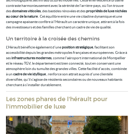
technologique et ses infrastructures modernes. Cette effervescence urbaine
contraste harmonieusement avec la sérénité de l’arrière-pays, où l’on trouve
des
domaines viticoles
, des bastides rénovées et des
propriétés de luxe nichées
au cœur de la nature
. Cet équilibre entre une vie citadine dynamique et une
campagne apaisante confère à l’Hérault un caractère unique, attirant à la fois
des investisseurs et des familles cherchant un cadre de vie de qualité.
Un territoire à la croisée des chemins
L’Hérault bénéficie également d’une
position stratégique
, facilitant son
accessibilité depuis les grandes métropoles françaises et européennes. Grâce à
ses
infrastructures modernes
, comme l’aéroport international de Montpellier
et le réseau TGV, le département est bien connecté, tout en conservant une
atmosphère loin du tumulte des grandes villes. Cette facilité d’accès, combinée
à un
cadre de vie idyllique
, renforce son attrait auprès d’une clientèle
diversifiée, qu’il s’agisse de résidents secondaires ou de nouveaux habitants
cherchant à s’installer durablement.
Les zones phares de l'hérault pour
l'immobilier de luxe