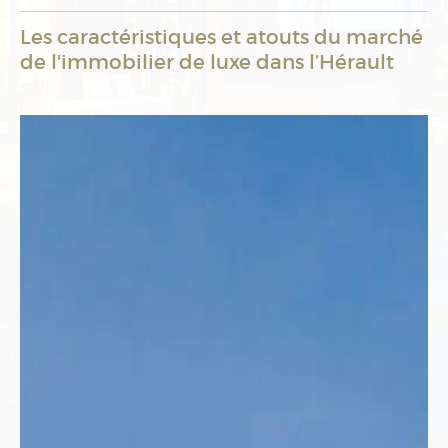
Immobilier d'entreprise
Les caractéristiques et atouts du marché
Immobilier International
de l'immobilier de luxe dans l’Hérault
Actualités
Mon compte
Mes sélections
0
Accueil
Nos agences
Estimation