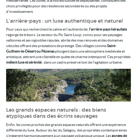
Méditerranée. Ces zones, à la fois exclusives et dépaysantes, constituent des
choix privilégiés pour des résidences secondaires ou des projets
d’investissement.
L’arrière-pays : un luxe authentique et naturel
Pour ceux qui recherchent le calme et l’authenticité,
l’arrière-pays héraultais
regorge de trésors. Le secteur du Pic Saint-Loup, connu pour ses paysages
vallonnés et ses vignobles réputés, abrite des mas rénovés et des domaines
viticoles offrant des prestations de prestige. Des villages comme
Saint-
Guilhem-le-Désert ou Pézenas
plongent dans une atmosphère médiévale et
artistique, attirant une clientèle en quête de charme intemporel. Ces propriétés
mêlent luxe et sérénité
, dans un cadre préservé loin de l’agitation urbaine.
Les grands espaces naturels : des biens
atypiques dans des écrins sauvages
Enfin, les zones proches des grands espaces naturels offrent une expérience
différente du luxe. Autour du lac du Salagou, des propriétés contemporaines
s’intègrent harmonieusement à un paysage volcanique unique. Les
gorges de