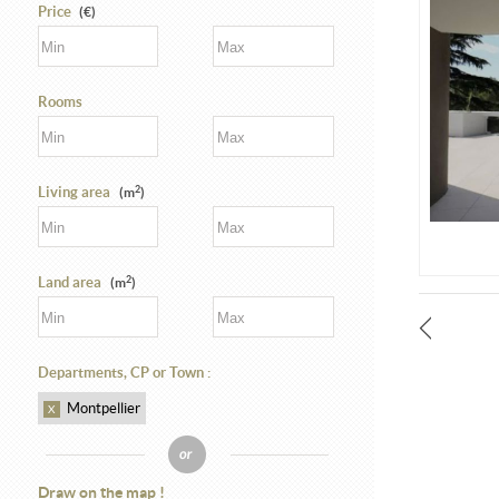
Price
(€)
Rooms
2
Living area
(m
)
2
Land area
(m
)
Departments, CP or Town :
Montpellier
X
Draw on the map !