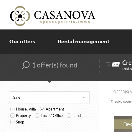
Our offers
Rental management
Cre
1
offer(s) found
that 
1
OFFER(S) 
Sale
Display mode 
House, Villa
Apartment
Property
Local / Office
Land
Shop