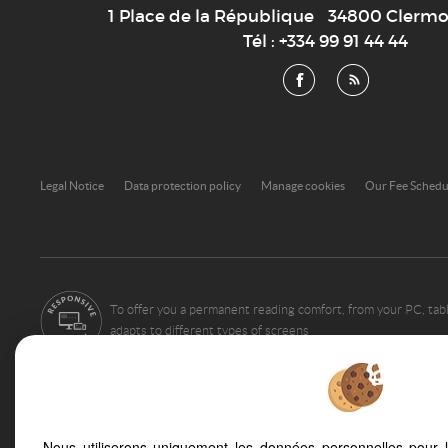
1 Place de la République
34800
Clermon
Tél :
+334 99 91 44 44
Legal Notice
Data protection policy
Manage cookies
Our Fee Sched
To offer you a permanent reading comfort, from your PC, tabl
adapts to different types of screens
Montpellier (34000)
Pezenas (34120)
Nous utiliserons uniquement les données personnelles pour 