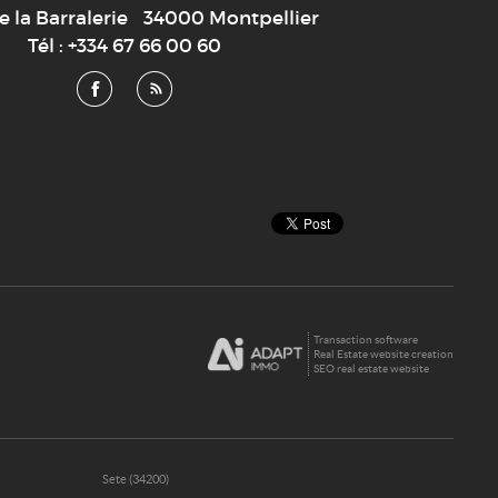
e la Barralerie
34000
Montpellier
Tél :
+334 67 66 00 60
Transaction software
Real Estate website creation
SEO real estate website
Sete (34200)