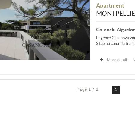
Apartment
MONTPELLI
Co-exclu Aiguelong
L’agence Casanova vous
Situé au cœur du très p
More details
Page 1 / 1
1