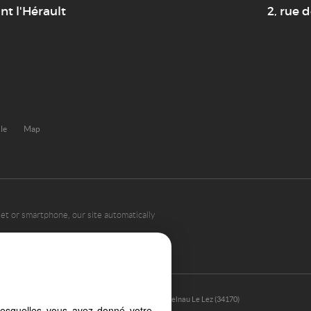
t l'Hérault
2, rue d
ule
Map
et or smartphone, our site automatically
Castelnau Le Lez (34170)
lesquelles vous avez donné votre