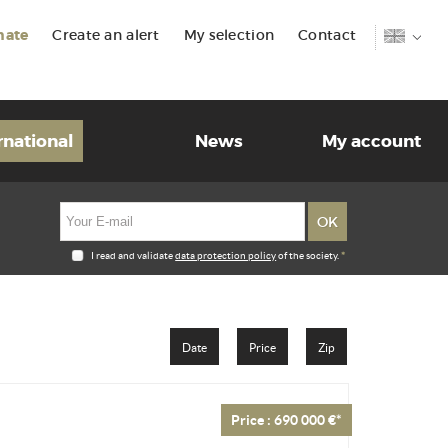
mate
Create an alert
My selection
Contact
rnational
News
My account
I read and validate
data protection policy
of the society.
*
Date
Price
Zip
Price : 690 000 €*