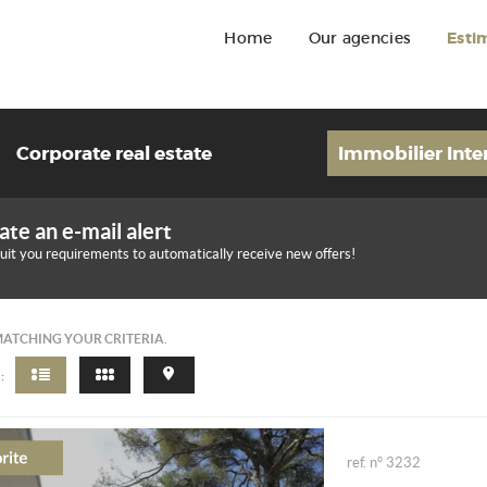
Home
Our agencies
Esti
Corporate real estate
Immobilier Inte
ate an e-mail alert
suit you requirements to automatically receive new offers!
MATCHING YOUR CRITERIA.
:
ref. n° 3232