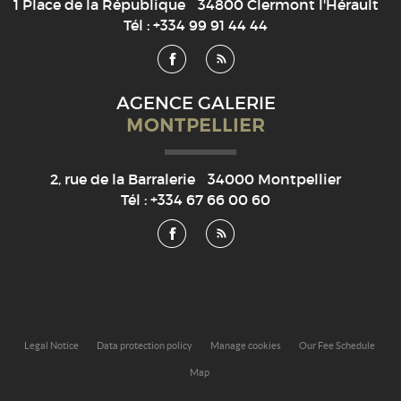
1 Place de la République
34800
Clermont l'Hérault
Tél :
+334 99 91 44 44
AGENCE GALERIE
MONTPELLIER
2, rue de la Barralerie
34000
Montpellier
Tél :
+334 67 66 00 60
Legal Notice
Data protection policy
Manage cookies
Our Fee Schedule
Map