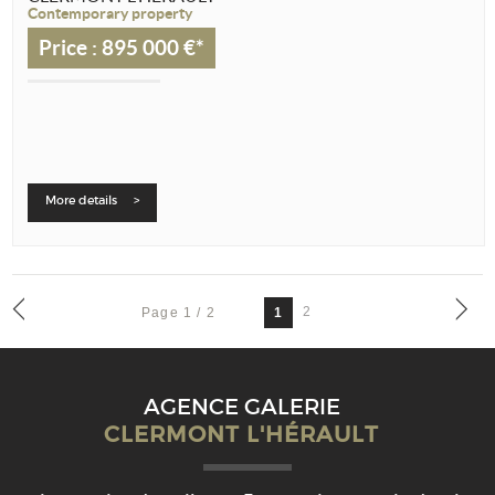
Contemporary property
Price : 895 000 €*
More details >
Page 1 / 2
2
1
AGENCE GALERIE
CLERMONT L'HÉRAULT