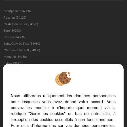
Montpellier (34000)
Pezenas (34120)
Castelnau Le Lez (34170)
Sete (34200)
Beziers (34500)
Saint Gely Du Fesc (34980)
Clermont L'herault (34800)
Mauguio (34130)
Lattes (34970)
Gignac (34150)
Montpellier (34090)
Montferrier Sur Lez (34980)
Le Grau D'agde (34300)
Nous utiliserons uniquement les données personnelles
Baillargues (34670)
pour lesquelles vous avez donné votre accord. Vous
Aigues Mortes (30220)
pouvez les modifier à n'importe quel moment via la
Saint Clement De Riviere (34980)
rubrique "Gérer les cookies" en bas de notre site, à
Palavas Les Flots (34250)
l'exception des cookies essentiels à son fonctionnement.
Lodeve (34700)
Pour plus d'informations sur vos données personnelles,