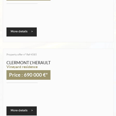
Estimate
Create an alert
My selection
Contact
More details >
Property offer n°
Ref 4585
CLERMONT L'HERAULT
Vineyard residence
Price : 690 000 €*
More details >