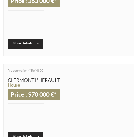
Price : 263 000 €*
More details >
Property offer n°
Ref 4800
CLERMONT L'HERAULT
House
Price : 970 000 €*
More details >