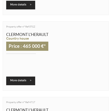
More details >
Property offer n°
Ref STGZ
CLERMONT L'HERAULT
Country house
Price : 465 000 €*
More details >
Property offer n°
Ref 4717
CLERMONT L'HERAULT