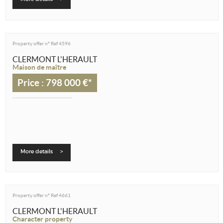
Property offer n°
Ref 4596
CLERMONT L'HERAULT
Maison de maître
Price : 798 000 €*
More details >
Property offer n°
Ref 4661
CLERMONT L'HERAULT
Character property