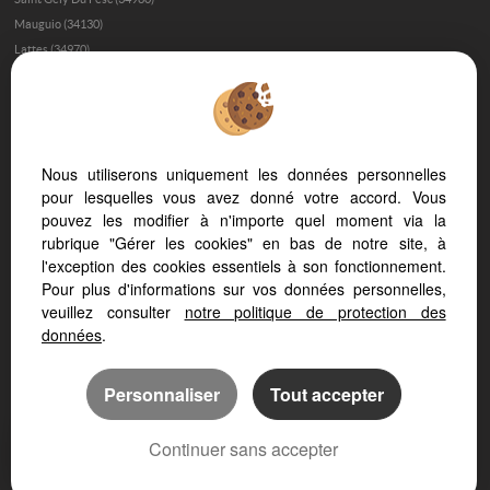
Mauguio (34130)
Lattes (34970)
Gignac (34150)
Montpellier (34090)
Montferrier Sur Lez (34980)
Le Grau D'agde (34300)
Nous utiliserons uniquement les données personnelles
Baillargues (34670)
pour lesquelles vous avez donné votre accord. Vous
Saint Clement De Riviere (34980)
pouvez les modifier à n'importe quel moment via la
Palavas Les Flots (34250)
rubrique "Gérer les cookies" en bas de notre site, à
Aigues Mortes (30220)
l'exception des cookies essentiels à son fonctionnement.
Narbonne (11100)
Pour plus d'informations sur vos données personnelles,
Lodeve (34700)
veuillez consulter
notre politique de protection des
Grau D'agde (34300)
données
.
Personnaliser
Tout accepter
Continuer sans accepter