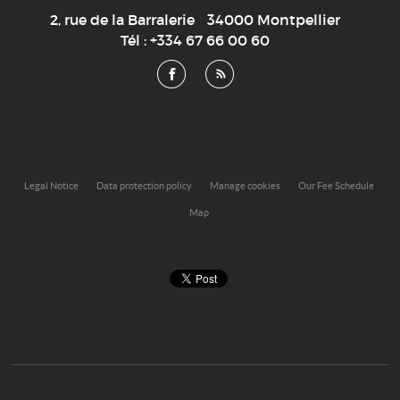
2, rue de la Barralerie
34000
Montpellier
Tél :
+334 67 66 00 60
Legal Notice
Data protection policy
Manage cookies
Our Fee Schedule
Map