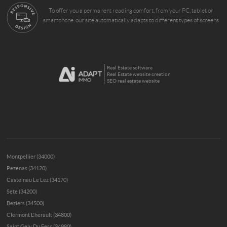
To offer you a permanent reading comfort, from your PC, tablet or
smartphone, our site automatically adapts to different types of screens
Real Estate software
Real Estate website creation
SEO real estate website
Montpellier (34000)
Pezenas (34120)
Castelnau Le Lez (34170)
Sete (34200)
Beziers (34500)
Clermont L'herault (34800)
Saint Gely Du Fesc (34980)