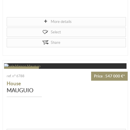
More details
Select
Share
ref. n° 6788
Price : 547 000 €*
House
MAUGUIO