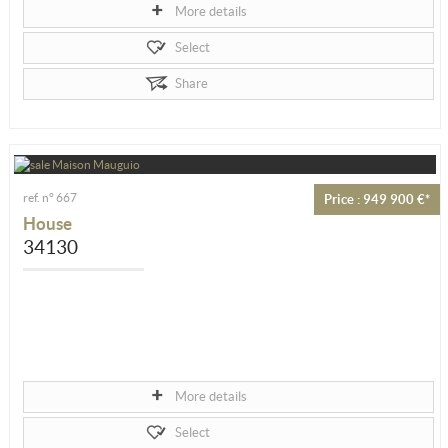
More details
Select
Share
ref. n° 667
Price : 949 900 €*
House
34130
More details
Select