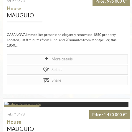
Estimate
ref. n° 3573
Price : 995 000 €*
House
Create an alert
MAUGUIO
My selection
Contact
CASANOVA Immobilier presents an elegantly renovated 1850 property.
Located just 8 minutes from Lunel and 20 minutes from Montpellier, this
1850...
More details
Select
Share
ref. n° 3478
Price : 1 470 000 €*
House
MAUGUIO