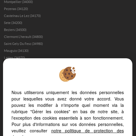
Montpellier (34000)
Pezenas (34120)
Castelnau Le Lez (34170)
Sete (34200)
Beziers (34500)
Clermont L'herault (34800)
Saint Gely Du Fesc (34980)
Mauguio (34130)
Lattes (34970)
Gignac (34150)
Montpellier (34090)
Montferrier Sur Lez (34980)
Le Grau D'agde (34300)
Nous utiliserons uniquement les données personnelles
Baillargues (34670)
pour lesquelles vous avez donné votre accord. Vous
Saint Clement De Riviere (34980)
pouvez les modifier à n'importe quel moment via la
Palavas Les Flots (34250)
rubrique "Gérer les cookies" en bas de notre site, à
Aigues Mortes (30220)
l'exception des cookies essentiels à son fonctionnement.
Narbonne (11100)
Pour plus d'informations sur vos données personnelles,
Lodeve (34700)
veuillez consulter
notre politique de protection des
Grau D'agde (34300)