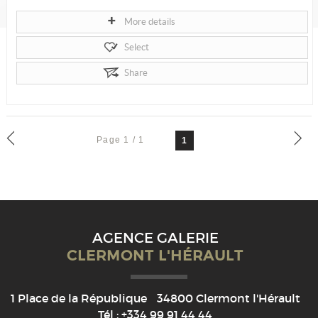
More details
Select
Share
Page 1 / 1
1
AGENCE GALERIE
CLERMONT L'HÉRAULT
1 Place de la République
34800
Clermont l'Hérault
Tél :
+334 99 91 44 44