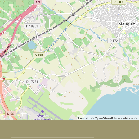
Leaflet
| © OpenStreetMap contributors