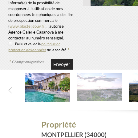
Informé(e) de la possibilité de
m'opposer à l'utilisation de mes
coordonnées téléphoniques à des fins
de prospection commerciale
(
www.bloctel.gouv.fr
), j'autorise
Agence Galerie Casanova à me
contacter au numéro renseigné.
J'ai lu et valide la
politique de
protection des données
de la société.
*
*
Champs obligatoires
Propriété
MONTPELLIER (34000)