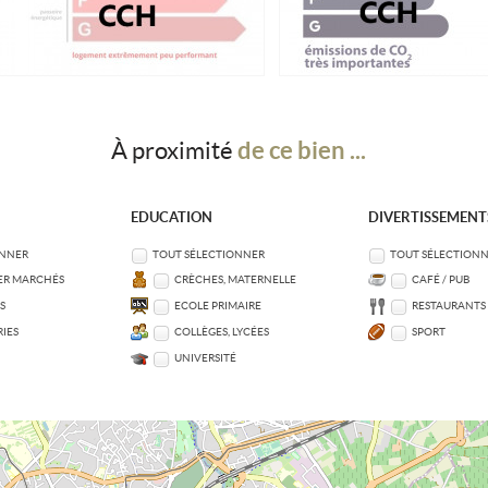
de ce bien ...
À proximité
EDUCATION
DIVERTISSEMENT
ONNER
TOUT SÉLECTIONNER
TOUT SÉLECTION
ER MARCHÉS
CRÈCHES, MATERNELLE
CAFÉ / PUB
S
ECOLE PRIMAIRE
RESTAURANTS
IES
COLLÈGES, LYCÉES
SPORT
UNIVERSITÉ