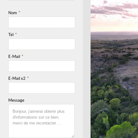
Nom
*
Tél
*
E-Mail
*
E-Mail x2
*
Message