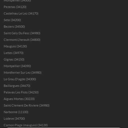
Montpellier (34000)
Pezenas (34120)
Castelnau Le Lez (34170)
Sete (34200)
Beziers (34500)
Saint Gely Du Fesc (34980)
Clermont L'herault (34800)
Mauguio (34130)
Lattes (34970)
Gignac (34150)
Montpellier (34090)
Montferrier Sur Lez (34980)
Le Grau D'agde (34300)
Baillargues (34670)
Palavas Les Flots (34250)
Aigues Mortes (30220)
Saint Clement De Riviere (34980)
Narbonne (11100)
Lodeve (34700)
Carnon Plage (mauguio) (34130)