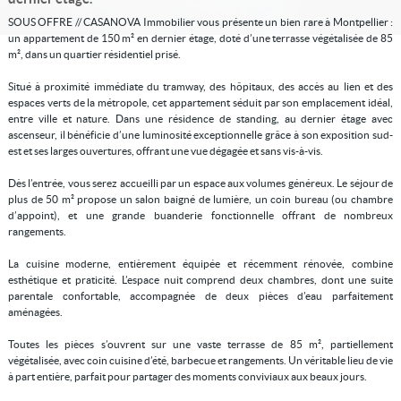
SOUS OFFRE // CASANOVA Immobilier vous présente un bien rare à Montpellier :
un appartement de 150 m² en dernier étage, doté d’une terrasse végétalisée de 85
m², dans un quartier résidentiel prisé.
Situé à proximité immédiate du tramway, des hôpitaux, des accès au lien et des
espaces verts de la métropole, cet appartement séduit par son emplacement idéal,
entre ville et nature. Dans une résidence de standing, au dernier étage avec
ascenseur, il bénéficie d’une luminosité exceptionnelle grâce à son exposition sud-
est et ses larges ouvertures, offrant une vue dégagée et sans vis-à-vis.
Dès l’entrée, vous serez accueilli par un espace aux volumes généreux. Le séjour de
plus de 50 m² propose un salon baigné de lumière, un coin bureau (ou chambre
d’appoint), et une grande buanderie fonctionnelle offrant de nombreux
rangements.
La cuisine moderne, entièrement équipée et récemment rénovée, combine
esthétique et praticité. L’espace nuit comprend deux chambres, dont une suite
parentale confortable, accompagnée de deux pièces d’eau parfaitement
aménagées.
Toutes les pièces s’ouvrent sur une vaste terrasse de 85 m², partiellement
végétalisée, avec coin cuisine d’été, barbecue et rangements. Un véritable lieu de vie
à part entière, parfait pour partager des moments conviviaux aux beaux jours.