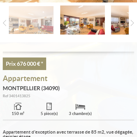
Estimation
Créer une alerte
Ma sélection
Contact
Prix
676 000 €
*
Appartement
MONTPELLIER (34090)
Ref
3401413825
150 m²
5 pièce(s)
3 chambre(s)
Appartement d'exception avec terrasse de 85 m2, vue dégagée,
dernier étage.