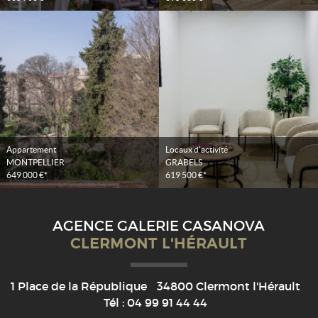
Appartement
Locaux d'activité
MONTPELLIER
GRABELS
649 000 €*
619 500 €*
AGENCE GALERIE CASANOVA
CLERMONT L'HÉRAULT
1 Place de la République
34800
Clermont l'Hérault
Tél :
04 99 91 44 44