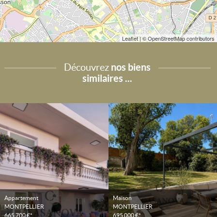
Leaflet
| © OpenStreetMap contributors
Découvrez
nos biens
similaires ...
Appartement
Maison
MONTPELLIER
MONTPELLIER
665 700 €*
695 000 €*