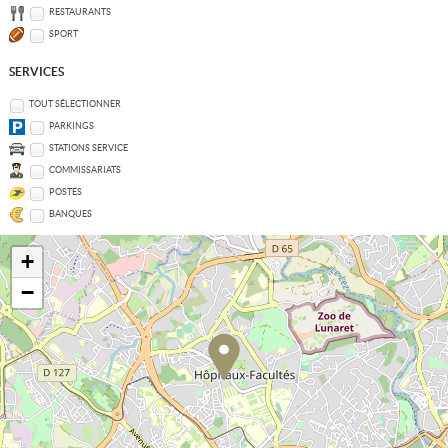
RESTAURANTS
SPORT
SERVICES
TOUT SÉLECTIONNER
PARKINGS
STATIONS SERVICE
COMMISSARIATS
POSTES
BANQUES
+
−