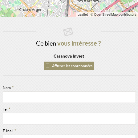
Leaflet
| © OpenStreetMap contributors
Ce bien
vous intéresse ?
Casanova Invest
Afficher les coordonnées
Nom
*
Tél
*
E-Mail
*