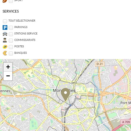
SPORT
SERVICES
TOUT SÉLECTIONNER
PARKINGS
STATIONS SERVICE
COMMISSARIATS
POSTES
BANQUES
+
−