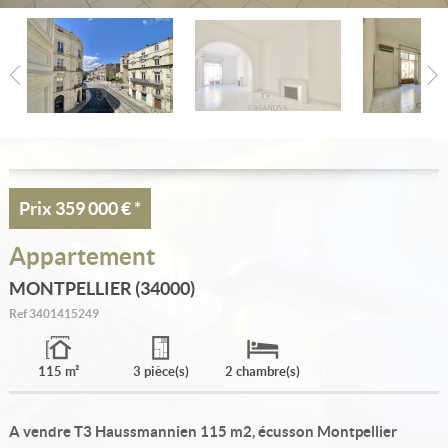
Estimation
Créer une alerte
Ma sélection
Contact
Prix
359 000 €
*
Appartement
MONTPELLIER (34000)
Ref
3401415249
115 m²
3 pièce(s)
2 chambre(s)
A vendre T3 Haussmannien 115 m2, écusson Montpellier