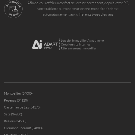
Afin de vous offrir un confort de lecture permanent, depuis votre PC,
votre tablette ou votre smartphone, notre site s’adapte
automatiquement aux différents types d'écrans
Logiciel immobilier Adapt Immo
Création site internet
Référencement immobilier
Montpellier (34000)
Pezenas (34120)
Castelnau Le Lez (34170)
Sete (34200)
Beziers (34500)
Clermont L'herault (34800)