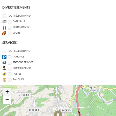
DIVERTISSEMENTS
TOUT SÉLECTIONNER
CAFÉ / PUB
RESTAURANTS
SPORT
SERVICES
TOUT SÉLECTIONNER
PARKINGS
STATIONS SERVICE
COMMISSARIATS
POSTES
BANQUES
+
−