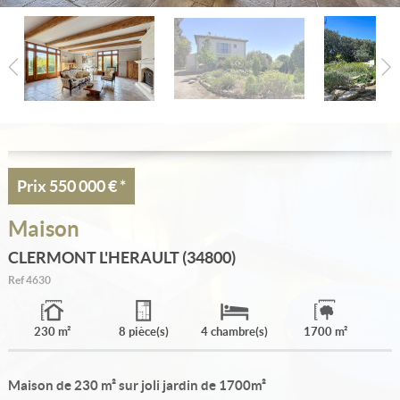
Estimation
Créer une alerte
Ma sélection
Contact
Prix
550 000 €
*
Maison
CLERMONT L'HERAULT (34800)
Ref
4630
230 m²
8 pièce(s)
4 chambre(s)
1700 m²
Maison de 230 m² sur joli jardin de 1700m²