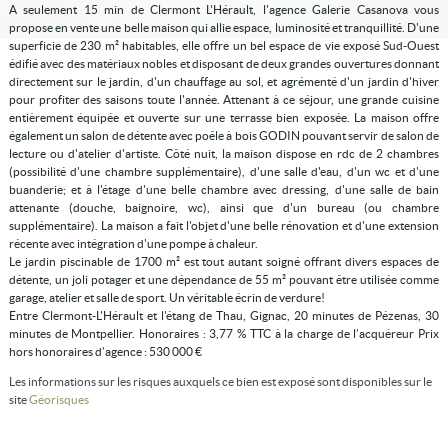
A seulement 15 min de Clermont L'Hérault, l'agence Galerie Casanova vous
propose en vente une belle maison qui allie espace, luminosité et tranquillité. D'une
superficie de 230 m² habitables, elle offre un bel espace de vie exposé Sud-Ouest
édifié avec des matériaux nobles et disposant de deux grandes ouvertures donnant
directement sur le jardin, d'un chauffage au sol, et agrémenté d'un jardin d'hiver
pour profiter des saisons toute l'année. Attenant à ce séjour, une grande cuisine
entièrement équipée et ouverte sur une terrasse bien exposée. La maison offre
également un salon de détente avec poêle à bois GODIN pouvant servir de salon de
lecture ou d'atelier d'artiste. Côté nuit, la maison dispose en rdc de 2 chambres
(possibilité d'une chambre supplémentaire), d'une salle d'eau, d'un wc et d'une
buanderie; et à l'étage d'une belle chambre avec dressing, d'une salle de bain
attenante (douche, baignoire, wc), ainsi que d'un bureau (ou chambre
supplémentaire). La maison a fait l'objet d'une belle rénovation et d'une extension
récente avec intégration d'une pompe à chaleur.
Le jardin piscinable de 1700 m² est tout autant soigné offrant divers espaces de
détente, un joli potager et une dépendance de 55 m² pouvant être utilisée comme
garage, atelier et salle de sport. Un véritable écrin de verdure!
Entre Clermont-L'Hérault et l'étang de Thau, Gignac, 20 minutes de Pézenas, 30
minutes de Montpellier. Honoraires : 3,77 % TTC à la charge de l’acquéreur Prix
hors honoraires d’agence : 530 000 €
Les informations sur les risques auxquels ce bien est exposé sont disponibles sur le
site
Géorisques