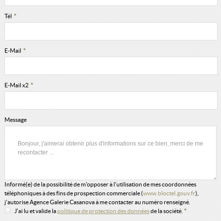
Tél
*
E-Mail
*
E-Mail x2
*
Message
Informé(e) de la possibilité de m'opposer à l'utilisation de mes coordonnées
téléphoniques à des fins de prospection commerciale (
www.bloctel.gouv.fr
),
j'autorise Agence Galerie Casanova à me contacter au numéro renseigné.
J'ai lu et valide la
politique de protection des données
de la société.
*