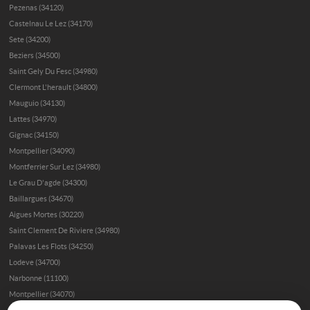
Pezenas (34120)
Castelnau Le Lez (34170)
Sete (34200)
Beziers (34500)
Saint Gely Du Fesc (34980)
Clermont L'herault (34800)
Mauguio (34130)
Lattes (34970)
Gignac (34150)
Montpellier (34090)
Montferrier Sur Lez (34980)
Le Grau D'agde (34300)
Baillargues (34670)
Aigues Mortes (30220)
Saint Clement De Riviere (34980)
Palavas Les Flots (34250)
Lodeve (34700)
Narbonne (11100)
Montpellier (34070)