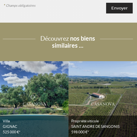
*
Champs obligatoires
Découvrez
nos biens
similaires ...
Villa
Propriété viticole
GIGNAC
SAINT ANDRE DE SANGONIS
525 000 €*
598 000 €*