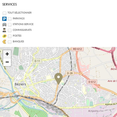
SERVICES
TOUT SÉLECTIONNER
PARKINGS
STATIONS SERVICE
COMMISSARIATS
POSTES
BANQUES
+
−