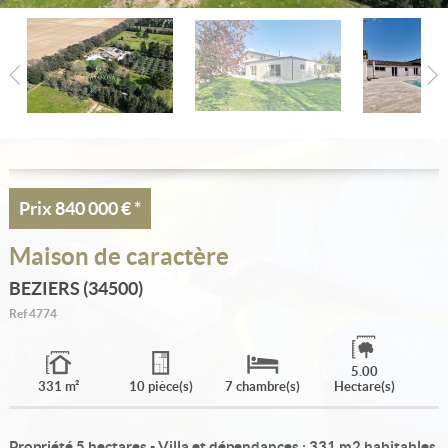
Estimation
Créer une alerte
Ma sélection
Contact
Prix
840 000 €
*
Maison de caractère
BEZIERS (34500)
Ref
4774
5.00
331 m²
10 pièce(s)
7 chambre(s)
Hectare(s)
Propriété 5 hectares - Villa et dépendances : 331 m2 habitables