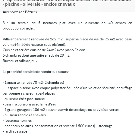
- piscine - oliveraie - enclos chevaux
Aux portes de Béziers
Sur un terrain de 5 hectares plat avec un oliveraie de 40 arbres en
production,pinède...
Villa entièrement rénovée de 262 m2 , superbe pièce de vie de 95 m2 avec beau
volume (4m20 de hauteur sous plafond).
Cuisine et arrière cuisine de 24 m2 avec piano Falcon.
5 chambres dont une suite en rdc de 29 m2.
Bureau et salle de jeux.
La propriété possède de nombreux atouts:
- 1 appartement de 70 m2 (2 chambres)
- 1 espace piscine avec coque polyester équipée d'un volet de sécurité, chauffage
par pompe à chaleur, spa 4 places
- cuisine d'été + pool house
- bassin à poissons avec lame d'eau
- 1 grand garage de 106 m2 pouvant servir de stockage ou activités diverses
- plusieurs enclos à chevaux
- fosse aux normes
- panneaux solaires (consommation et revente 1 500 euros) + stockage
- jardin paysagé