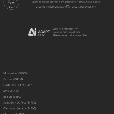
votre tablette ou votre smartphone, notre site s’adapte
automatiquement aux différents types d'écrans
Logiciel de transaction
Création site immobilier
Référencement site immobilier
Montpellier (34000)
Pezenas (34120)
Castelnau Le Lez (34170)
Sete (34200)
Beziers (34500)
Saint Gely Du Fesc (34980)
Clermont L'herault (34800)