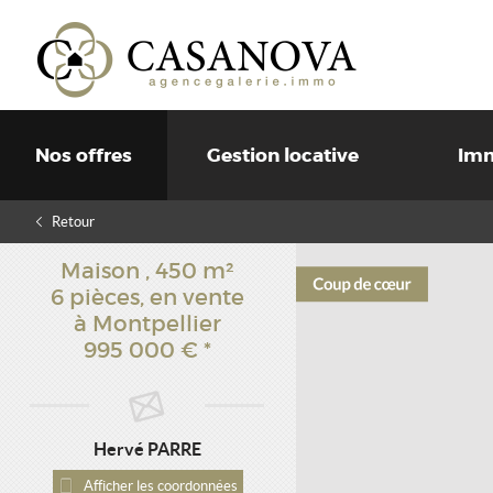
Nos offres
Gestion locative
Imm
Retour
Maison
,
450 m²
6 pièces,
en vente
à Montpellier
995 000 €
*
Hervé PARRE
Afficher les coordonnées