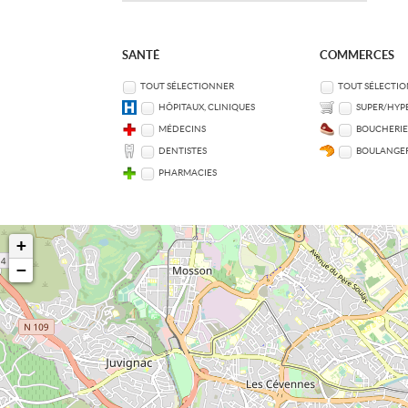
SANTÉ
COMMERCES
TOUT SÉLECTIONNER
TOUT SÉLECTI
HÔPITAUX, CLINIQUES
SUPER/HYP
MÉDECINS
BOUCHERIE
DENTISTES
BOULANGER
PHARMACIES
+
−