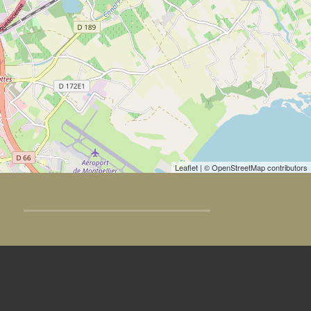
Leaflet
| © OpenStreetMap contributors