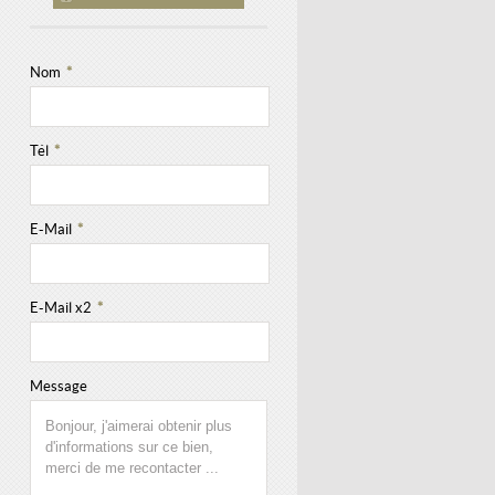
Nom
*
Tél
*
E-Mail
*
E-Mail x2
*
Message