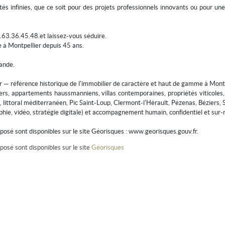
lités infinies, que ce soit pour des projets professionnels innovants ou pour u
.63.36.45.48.et laissez-vous séduire.
e à Montpellier depuis 45 ans.
mande.
r — référence historique de l'immobilier de caractère et haut de gamme à Montp
liers, appartements haussmanniens, villas contemporaines, propriétés viticoles
, littoral méditerranéen, Pic Saint-Loup, Clermont-l'Hérault, Pézenas, Béziers, 
hie, vidéo, stratégie digitale) et accompagnement humain, confidentiel et sur
xposé sont disponibles sur le site Géorisques : www.georisques.gouv.fr.
posé sont disponibles sur le site
Géorisques