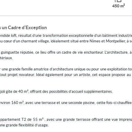
450 m²
ns un Cadre d’Exception
ide loft, résultat d’une transformation exceptionnelle d’un bâtiment industrie
u cœur d’un charmant village, idéalement situé entre Nîmes et Montpellier, à
 guinguette réputée, ce lieu offre un cadre de vie enchanteur. L’architecture, à
tériaux.
our une grande famille amatrice d’architecture unique ou pour une exploitation to
tout projet novateur. Idéal également pour un artiste, cet espace propose au
joli gîte de 40 m², offrant des possibilités d’accueil supplémentaires.
viron 160 m², avec une terrasse et une seconde piscine, cette fois-ci chauffée. 
ppartement T2 de 55 m² , avec une grande terrasse offrant une vue imprenabl
ne grande flexibilité d’usage.