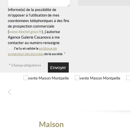
Informé(e) de la possibilité de
m'opposer à l'utilisation de mes
coordonnées téléphoniques à des fins
de prospection commerciale
(
www.bloctel.gouv.fr
), j'autorise
Agence Galerie Casanova à me
contacter au numéro renseigné.
J'ai lu et valide la
politique de
protection des données
de la société.
*
*
Champs obligatoires
Maison