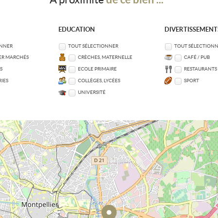
EDUCATION
DIVERTISSEMENT
ONNER
TOUT SÉLECTIONNER
TOUT SÉLECTION
ER MARCHÉS
CRÈCHES, MATERNELLE
CAFÉ / PUB
S
ECOLE PRIMAIRE
RESTAURANTS
IES
COLLÈGES, LYCÉES
SPORT
UNIVERSITÉ