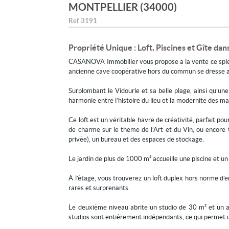
MONTPELLIER (34000)
Ref
3191
Propriété Unique : Loft, Piscines et Gîte da
CASANOVA Immobilier vous propose à la vente ce splend
ancienne cave coopérative hors du commun se dresse a
Surplombant le Vidourle et sa belle plage, ainsi qu’une
harmonie entre l’histoire du lieu et la modernité des ma
Ce loft est un véritable havre de créativité, parfait p
de charme sur le thème de l’Art et du Vin, ou encore 
privée), un bureau et des espaces de stockage.
Le jardin de plus de 1000 m² accueille une piscine et un 
À l’étage, vous trouverez un loft duplex hors norme d’en
rares et surprenants.
Le deuxième niveau abrite un studio de 30 m² et un a
studios sont entièrement indépendants, ce qui permet u