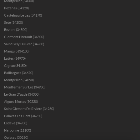
Montpellier (34000)
Pezenas (34120)
Castelnau Le Lez (34170)
Sete (34200)
Beziers (34500)
Clermont L'herault (34800)
Saint Gely Du Fesc (34980)
Mauguio (34130)
Lattes (34970)
Gignac (34150)
Baillargues (34670)
Montpellier (34090)
Montferrier Sur Lez (34980)
Le Grau D'agde (34300)
Aigues Mortes (30220)
Saint Clement De Riviere (34980)
Palavas Les Flots (34250)
Lodeve (34700)
Narbonne (11100)
Quissac (30260)