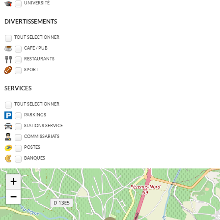
UNIVERSITÉ
DIVERTISSEMENTS
TOUT SÉLECTIONNER
CAFÉ / PUB
RESTAURANTS
SPORT
SERVICES
TOUT SÉLECTIONNER
PARKINGS
STATIONS SERVICE
COMMISSARIATS
POSTES
BANQUES
+
−