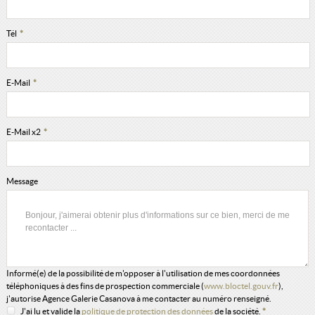
Tél
*
E-Mail
*
E-Mail x2
*
Message
Informé(e) de la possibilité de m'opposer à l'utilisation de mes coordonnées
téléphoniques à des fins de prospection commerciale (
www.bloctel.gouv.fr
),
j'autorise Agence Galerie Casanova à me contacter au numéro renseigné.
J'ai lu et valide la
politique de protection des données
de la société.
*