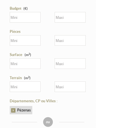
Budget
(€)
Pièces
2
Surface
(m
)
2
Terrain
(m
)
Départements, CP ou Villes :
Pézenas
X