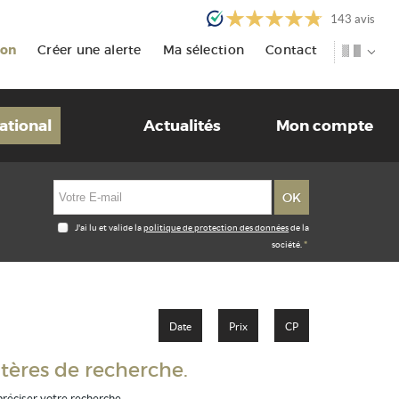
143
avis
ion
Créer une alerte
Ma sélection
Contact
ational
Actualités
Mon compte
J'ai lu et valide la
politique de protection des données
de la
société.
*
Date
Prix
CP
tères de recherche.
 préciser votre recherche