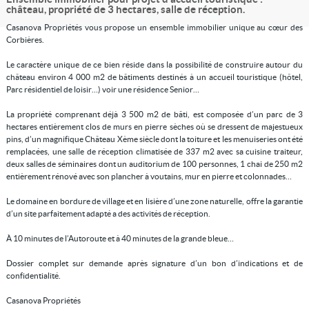
château, propriété de 3 hectares, salle de réception.
Casanova Propriétés vous propose un ensemble immobilier unique au cœur des
Corbières.
Le caractère unique de ce bien réside dans la possibilité de construire autour du
château environ 4 000 m2 de bâtiments destinés à un accueil touristique (hôtel,
Parc résidentiel de loisir…) voir une résidence Senior…
La propriété comprenant déjà 3 500 m2 de bâti, est composée d’un parc de 3
hectares entièrement clos de murs en pierre sèches où se dressent de majestueux
pins, d’un magnifique Château Xème siècle dont la toiture et les menuiseries ont été
remplacées, une salle de réception climatisée de 337 m2 avec sa cuisine traiteur,
deux salles de séminaires dont un auditorium de 100 personnes, 1 chai de 250 m2
entièrement rénové avec son plancher à voutains, mur en pierre et colonnades…
Le domaine en bordure de village et en lisière d’une zone naturelle, offre la garantie
d’un site parfaitement adapté a des activités de réception.
À 10 minutes de l’Autoroute et à 40 minutes de la grande bleue…
Dossier complet sur demande après signature d’un bon d’indications et de
confidentialité.
Casanova Propriétés