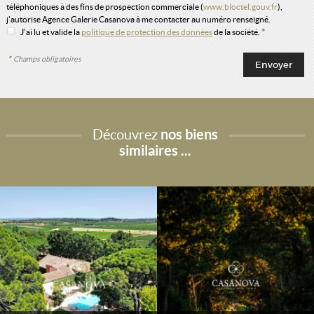
téléphoniques à des fins de prospection commerciale (
www.bloctel.gouv.fr
),
j'autorise Agence Galerie Casanova à me contacter au numéro renseigné.
J'ai lu et valide la
politique de protection des données
de la société.
*
*
Champs obligatoires
Découvrez
nos biens
similaires ...