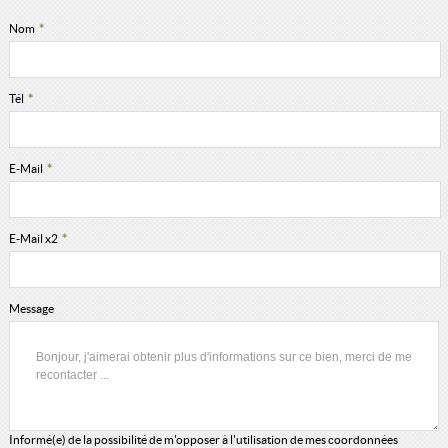
Nom
*
Tél
*
E-Mail
*
E-Mail x2
*
Message
Informé(e) de la possibilité de m'opposer à l'utilisation de mes coordonnées