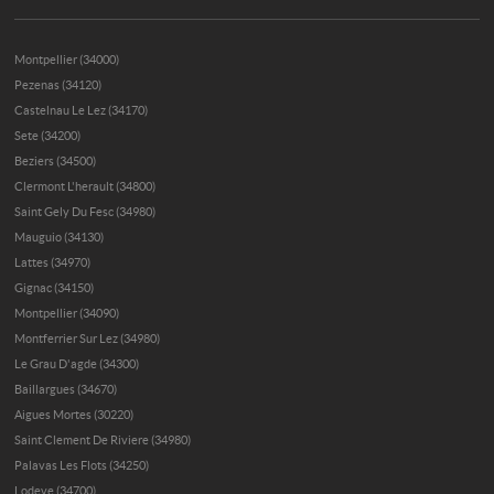
Montpellier (34000)
Pezenas (34120)
Castelnau Le Lez (34170)
Sete (34200)
Beziers (34500)
Clermont L'herault (34800)
Saint Gely Du Fesc (34980)
Mauguio (34130)
Lattes (34970)
Gignac (34150)
Montpellier (34090)
Montferrier Sur Lez (34980)
Le Grau D'agde (34300)
Baillargues (34670)
Aigues Mortes (30220)
Saint Clement De Riviere (34980)
Palavas Les Flots (34250)
Lodeve (34700)