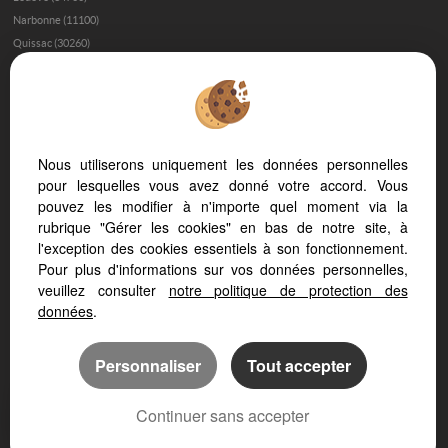
Narbonne (11100)
Quissac (30260)
Immobilier de prestige à Béziers
Trouver sa maison à Béziers
L’immobilier de luxe dans l’Hérault
Investir dans une maison de luxe à Montpellier
Nous utiliserons uniquement les données personnelles
Les quartiers de Montpellier où investir
pour lesquelles vous avez donné votre accord. Vous
pouvez les modifier à n'importe quel moment via la
Investir dans une maison aux Beaux Arts
rubrique "Gérer les cookies" en bas de notre site, à
Acheter une maison à Saint-Gély-du-Fesc - Les Vautes
l'exception des cookies essentiels à son fonctionnement.
Acheter une maison à Uzès
Pour plus d'informations sur vos données personnelles,
Vendre une maison à Nîmes
veuillez consulter
notre politique de protection des
données
.
Les Fontanelles - Saint Clément de Rivière
Personnaliser
Tout accepter
Continuer sans accepter