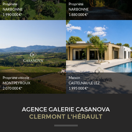
Propriété
Propriété
NARBONNE
NARBONNE
1 990 000 €*
1 880 000 €*
Propriété viticole
Maison
MONTPEYROUX
CASTELNAU LE LEZ
2 070 000 €*
1 995 000 €*
AGENCE GALERIE CASANOVA
CLERMONT L'HÉRAULT