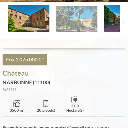
Estimation
Créer une alerte
Ma sélection
Contact
Prix
2 075 000 €
*
Château
NARBONNE (11100)
Ref
4492
3.00
3500 m²
20 pièce(s)
Hectare(s)
Ensemble immobilier pour projet d’accueil touristique :