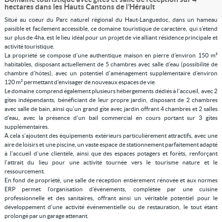
hectares dans les Hauts Cantons de l’Hérault
Situé au coeur du Parc naturel régional du Haut-Languedoc, dans un hameau
paisible et facilement accessible, ce domaine touristique de caractère, qui s’étend
sur plus de 4ha, est le lieu idéal pour un projet de vie alliant résidence principale et
activité touristique.
La propriété se compose d’une authentique maison en pierre d’environ 150 m²
habitables, disposant actuellement de 5 chambres avec salle d’eau (possibilité de
chambre d’hôtes), avec un potentiel d’aménagement supplémentaire d’environ
120 m² permettant d’envisager de nouveaux espaces de vie.
Le domaine comprend également plusieurs hébergements dédiés à l’accueil, avec 2
gîtes indépendants, bénéficiant de leur propre jardin, disposant de 2 chambres
avec salle de bain, ainsi qu’un grand gîte avec jardin offrant 4 chambres et 2 salles
d’eau, avec la présence d’un bail commercial en cours portant sur 3 gîtes
supplémentaires.
À cela s’ajoutent des équipements extérieurs particulièrement attractifs, avec une
aire de loisirs et une piscine, un vaste espace de stationnement parfaitement adapté
à l’accueil d’une clientèle, ainsi que des espaces potagers et forêts, renforçant
l’attrait du lieu pour une activité tournée vers le tourisme nature et le
ressourcement.
En fond de propriété, une salle de réception entièrement rénovée et aux normes
ERP permet l’organisation d’événements, complétée par une cuisine
professionnelle et des sanitaires, offrant ainsi un véritable potentiel pour le
développement d’une activité événementielle ou de restauration, le tout étant
prolongé par un garage attenant.