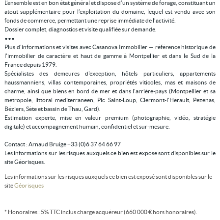
L’ensemble est en bon état général et dispose d’un système de forage, constituant un
atout supplémentaire pour l’exploitation du domaine, lequel est vendu avec son
fonds de commerce, permettant une reprise immédiate de l’activité.
Dossier complet, diagnostics et visite qualifiée sur demande.
•••
Plus d'informations et visites avec Casanova Immobilier — référence historique de
l'immobilier de caractère et haut de gamme à Montpellier et dans le Sud de la
France depuis 1979.
Spécialistes des demeures d'exception, hôtels particuliers, appartements
haussmanniens, villas contemporaines, propriétés viticoles, mas et maisons de
charme, ainsi que biens en bord de mer et dans l'arrière-pays (Montpellier et sa
métropole, littoral méditerranéen, Pic Saint-Loup, Clermont-l'Hérault, Pézenas,
Béziers, Sète et bassin de Thau, Gard).
Estimation experte, mise en valeur premium (photographie, vidéo, stratégie
digitale) et accompagnement humain, confidentiel et sur-mesure.
Contact : Arnaud Bruige +33 (0)6 37 64 66 97
Les informations sur les risques auxquels ce bien est exposé sont disponibles sur le
site Géorisques.
Les informations sur les risques auxquels ce bien est exposé sont disponibles sur le
site
Géorisques
* Honoraires : 5% TTC inclus charge acquéreur (660 000 € hors honoraires).