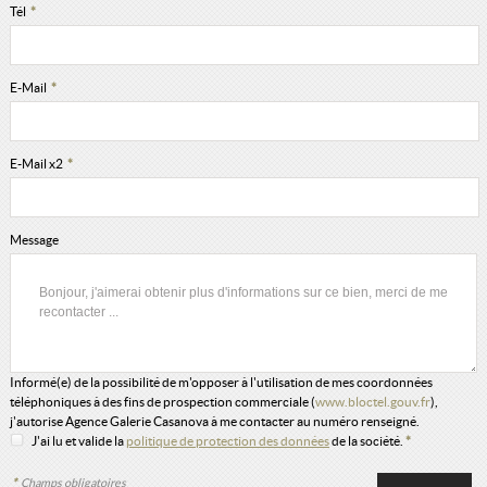
Tél
*
E-Mail
*
E-Mail x2
*
Message
Informé(e) de la possibilité de m'opposer à l'utilisation de mes coordonnées
téléphoniques à des fins de prospection commerciale (
www.bloctel.gouv.fr
),
j'autorise Agence Galerie Casanova à me contacter au numéro renseigné.
J'ai lu et valide la
politique de protection des données
de la société.
*
*
Champs obligatoires