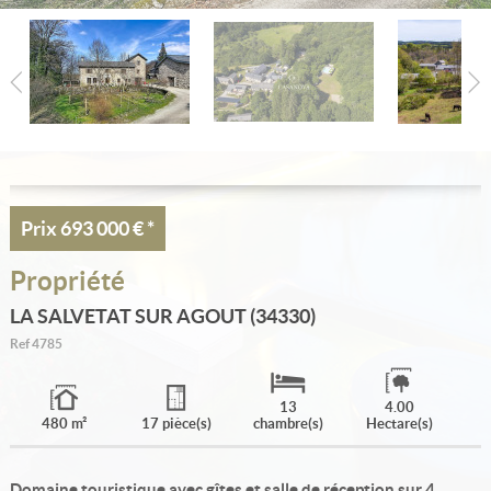
Estimation
Créer une alerte
Ma sélection
Contact
Prix
693 000 €
*
Propriété
LA SALVETAT SUR AGOUT (34330)
Ref
4785
13
4.00
480 m²
17 pièce(s)
chambre(s)
Hectare(s)
Domaine touristique avec gîtes et salle de réception sur 4