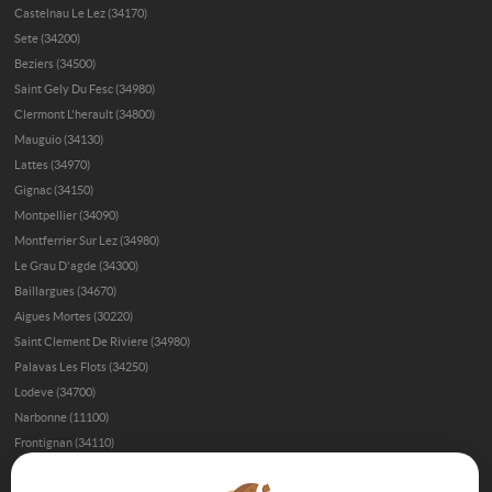
Castelnau Le Lez (34170)
Sete (34200)
Beziers (34500)
Saint Gely Du Fesc (34980)
Clermont L'herault (34800)
Mauguio (34130)
Lattes (34970)
Gignac (34150)
Montpellier (34090)
Montferrier Sur Lez (34980)
Le Grau D'agde (34300)
Baillargues (34670)
Aigues Mortes (30220)
Saint Clement De Riviere (34980)
Palavas Les Flots (34250)
Lodeve (34700)
Narbonne (11100)
Frontignan (34110)
Immobilier de prestige à Béziers