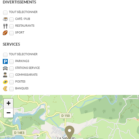
DIVERTISSEMENTS
TOUT SÉLECTIONNER
CAFÉ / PUB
RESTAURANTS
SPORT
SERVICES
TOUT SÉLECTIONNER
PARKINGS
STATIONS SERVICE
COMMISSARIATS
POSTES
BANQUES
+
−