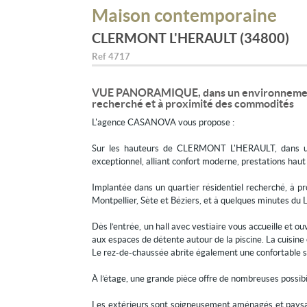
Maison contemporaine
CLERMONT L'HERAULT (34800)
Ref
4717
VUE PANORAMIQUE, dans un environnement c
recherché et à proximité des commodités
L'agence CASANOVA vous propose :
Sur les hauteurs de CLERMONT L'HERAULT, dans un
exceptionnel, alliant confort moderne, prestations 
Implantée dans un quartier résidentiel recherché, à p
Montpellier, Sète et Béziers, et à quelques minutes du 
Dès l’entrée, un hall avec vestiaire vous accueille et 
aux espaces de détente autour de la piscine. La cuisine
Le rez-de-chaussée abrite également une confortable su
À l’étage, une grande pièce offre de nombreuses possibil
Les extérieurs sont soigneusement aménagés et paysagés 