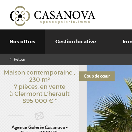
Nos offres
Gestion locative
Imm
Retour
Maison contemporaine
,
230 m²
7 pièces,
en vente
à Clermont L'herault
895 000 €
*
Agence Galerie Casanova -