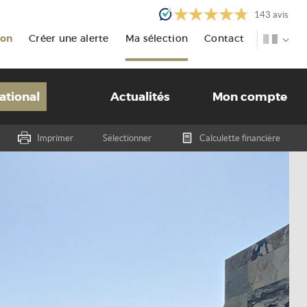
143
avis
ion
Créer une alerte
Ma sélection
Contact
ational
Actualités
Mon compte
Imprimer
Sélectionner
Calculette financière