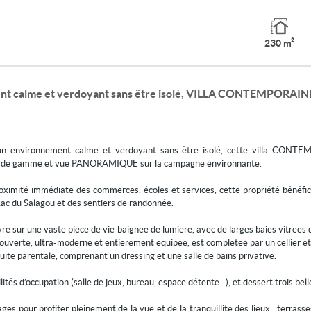
230 m²
alme et verdoyant sans être isolé, VILLA CONTEMPORAINE 20
 environnement calme et verdoyant sans être isolé, cette villa CONTEM
haut de gamme et vue PANORAMIQUE sur la campagne environnante.
roximité immédiate des commerces, écoles et services, cette propriété bénéf
Lac du Salagou et des sentiers de randonnée.
ouvre sur une vaste pièce de vie baignée de lumière, avec de larges baies vitré
 ouverte, ultra-moderne et entièrement équipée, est complétée par un cellier e
ite parentale, comprenant un dressing et une salle de bains privative.
ités d’occupation (salle de jeux, bureau, espace détente…), et dessert trois bell
pour profiter pleinement de la vue et de la tranquillité des lieux : terrasses,