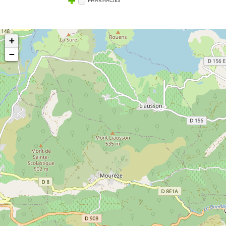
PHARMACIES
+
−