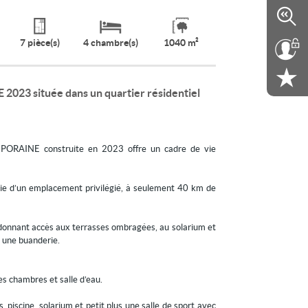
7 pièce(s)
4 chambre(s)
1040 m²
23 située dans un quartier résidentiel
PORAINE construite en 2023 offre un cadre de vie
icie d’un emplacement privilégié, à seulement 40 km de
es donnant accès aux terrasses ombragées, au solarium et
t une buanderie.
es chambres et salle d’eau.
 piscine, solarium et petit plus une salle de sport avec