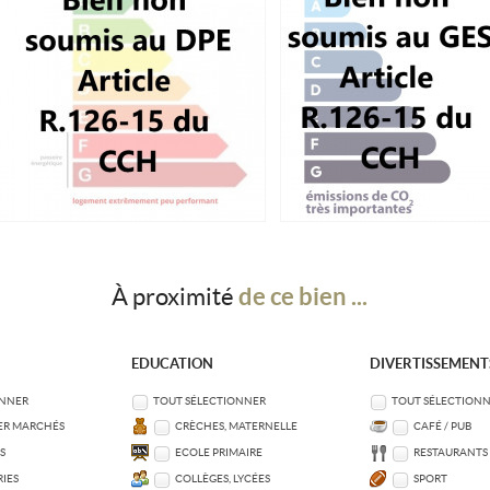
de ce bien ...
À proximité
EDUCATION
DIVERTISSEMENT
ONNER
TOUT SÉLECTIONNER
TOUT SÉLECTION
ER MARCHÉS
CRÈCHES, MATERNELLE
CAFÉ / PUB
S
ECOLE PRIMAIRE
RESTAURANTS
IES
COLLÈGES, LYCÉES
SPORT