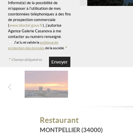
Informé(e) de la possibilité de
m'opposer à l'utilisation de mes
coordonnées téléphoniques à des fins
de prospection commerciale
(
www.bloctel.gouv.fr
), j'autorise
Agence Galerie Casanova à me
contacter au numéro renseigné.
J'ai lu et valide la
politique de
protection des données
de la société.
*
*
Champs obligatoires
Restaurant
MONTPELLIER (34000)