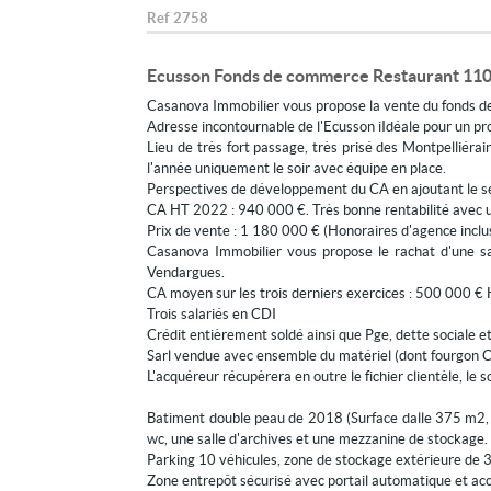
Ref
2758
Ecusson Fonds de commerce Restaurant 110
Casanova Immobilier vous propose la vente du fonds de 
Adresse incontournable de l'Ecusson iIdéale pour un pro
Lieu de très fort passage, très prisé des Montpelliéra
l'année uniquement le soir avec équipe en place.
Perspectives de développement du CA en ajoutant le se
CA HT 2022 : 940 000 €. Très bonne rentabilité avec u
Prix de vente : 1 180 000 € (Honoraires d'agence inclu
Casanova Immobilier vous propose le rachat d'une sar
Vendargues.
CA moyen sur les trois derniers exercices : 500 000 €
Trois salariés en CDI
Crédit entièrement soldé ainsi que Pge, dette sociale et
Sarl vendue avec ensemble du matériel (dont fourgon Cr
L'acquéreur récupèrera en outre le fichier clientèle, le s
Batiment double peau de 2018 (Surface dalle 375 m2, s
wc, une salle d'archives et une mezzanine de stockage.
Parking 10 véhicules, zone de stockage extérieure de 
Zone entrepôt sécurisé avec portail automatique et acce