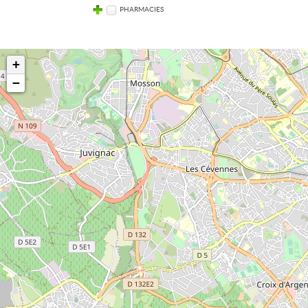
PHARMACIES
+
−