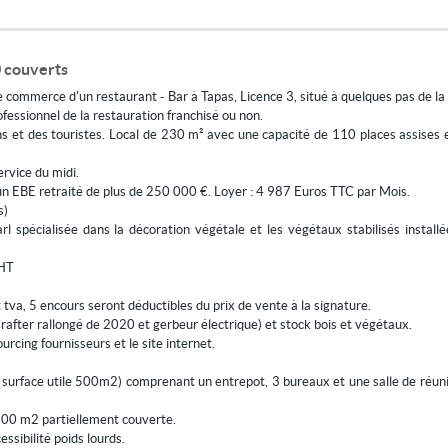
 couverts
commerce d'un restaurant - Bar à Tapas, Licence 3, situé à quelques pas de la
fessionnel de la restauration franchisé ou non.
ins et des touristes. Local de 230 m² avec une capacité de 110 places assises e
rvice du midi.
n EBE retraité de plus de 250 000 €. Loyer : 4 987 Euros TTC par Mois.
s)
l spécialisée dans la décoration végétale et les végétaux stabilisés install
 HT
 tva, 5 encours seront déductibles du prix de vente à la signature.
after rallongé de 2020 et gerbeur électrique) et stock bois et végétaux.
ourcing fournisseurs et le site internet.
urface utile 500m2) comprenant un entrepot, 3 bureaux et une salle de réunion
300 m2 partiellement couverte.
ssibilité poids lourds.