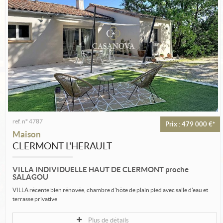
Estimation
Créer une alerte
Ma sélection
Contact
ref. n° 4787
Prix : 479 000 €*
Maison
CLERMONT L'HERAULT
VILLA INDIVIDUELLE HAUT DE CLERMONT proche
SALAGOU
VILLA récente bien rénovée, chambre d'hôte de plain pied avec salle d'eau et
terrasse privative
A l'étage 3 chambres, beau séjour lumineux, deux...
Plus de détails