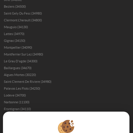
Beziers (34500)
Saint Gely Du Fesc (34980)
Clermont L'herault (34800)
Mauguio (34130)
Lattes (34970)
Gignac (34150)
Montpellier (34090)
Montferrier Sur Lez (34980)
Le Grau D'agde (34300)
Baillargues (34670)
Aigues Mortes (30220)
Saint Clement De Riviere (34980)
Palavas Les Flots (34250)
Lodeve (34700)
Narbonne (11100)
Frontignan (34110)
Immobilier de prestige à Béziers
Trouver sa maison à Béziers