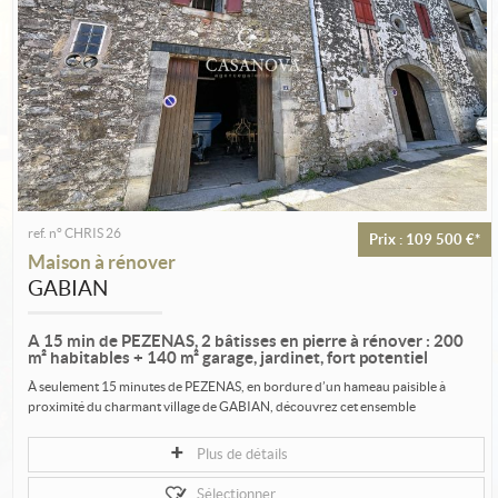
Estimation
Créer une alerte
Ma sélection
Contact
ref. n° CHRIS 26
Prix : 109 500 €*
Maison à rénover
GABIAN
A 15 min de PEZENAS, 2 bâtisses en pierre à rénover : 200
m² habitables + 140 m² garage, jardinet, fort potentiel
À seulement 15 minutes de PEZENAS, en bordure d’un hameau paisible à
proximité du charmant village de GABIAN, découvrez cet ensemble
immobilier A...
Plus de détails
Sélectionner