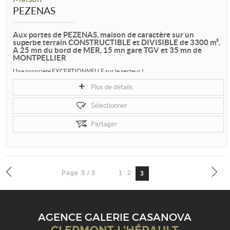
PEZENAS
Aux portes de PEZENAS, maison de caractère sur un
superbe terrain CONSTRUCTIBLE et DIVISIBLE de 3300 m².
A 25 mn du bord de MER, 15 mn gare TGV et 35 mn de
MONTPELLIER
Une propriété EXCEPTIONNELLE sur le secteur !
Aux portes de PEZENAS, maison de caractère sur un superbe terrain
Plus de détails
CONSTRUCTIBLE et DIVISIBLE de 3300...
Sélectionner
Partager
Page 3 / 3
1
2
3
AGENCE GALERIE CASANOVA
CLERMONT L'HÉRAULT