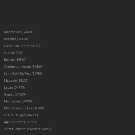
Montpellier (34000)
Pezenas (34120)
Castelnau Le Lez (34170)
Sete (34200)
Beziers (34500)
Clermont L'herault (34800)
Saint Gely Du Fesc (34980)
Mauguio (34130)
Lattes (34970)
Gignac (34150)
Montpellier (34090)
Montferrier Sur Lez (34980)
Le Grau D'agde (34300)
Aigues Mortes (30220)
Saint Clement De Riviere (34980)