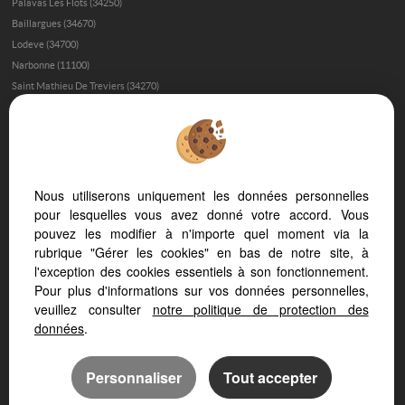
Palavas Les Flots (34250)
Baillargues (34670)
Lodeve (34700)
Narbonne (11100)
Saint Mathieu De Treviers (34270)
Immobilier de prestige à Béziers
Trouver sa maison à Béziers
L’immobilier de luxe dans l’Hérault
Investir dans une maison de luxe à Montpellier
Nous utiliserons uniquement les données personnelles
Les quartiers de Montpellier où investir
pour lesquelles vous avez donné votre accord. Vous
pouvez les modifier à n'importe quel moment via la
Investir dans une maison aux Beaux Arts
rubrique "Gérer les cookies" en bas de notre site, à
Acheter une maison à Saint-Gély-du-Fesc - Les Vautes
l'exception des cookies essentiels à son fonctionnement.
Acheter une maison à Uzès
Pour plus d'informations sur vos données personnelles,
Vendre une maison à Nîmes
veuillez consulter
notre politique de protection des
données
.
Les Fontanelles - Saint Clément de Rivière
Personnaliser
Tout accepter