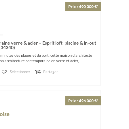
Prix : 490 000 €*
ne verre & acier – Esprit loft, piscine & in-out
 (34340)
 minutes des plages et du port, cette maison d’architecte
on architecture contemporaine en verre et acier,...
Sélectionner
Partager
Prix : 496 000 €*
oise