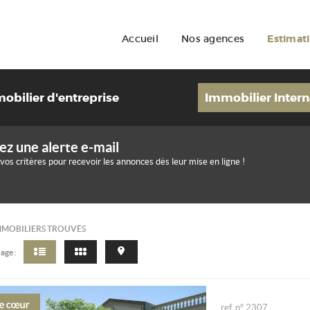
Accueil
Nos agences
Estimat
obilier d'entreprise
Immobilier Intern
ez une alerte e-mail
 vos critères pour recevoir les annonces dès leur mise en ligne !
MMOBILIERS TROUVÉS
age :
ref. n° 2307