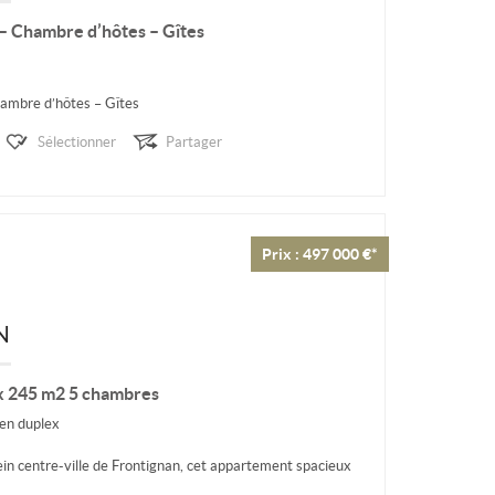
 – Chambre d’hôtes – Gîtes
hambre d’hôtes – Gîtes
Sélectionner
Partager
 910 m2 utiles (environ 600 – 700 m2 habitables) sur
Prix : 497 000 €*
N
x 245 m2 5 chambres
en duplex
ein centre-ville de Frontignan, cet appartement spacieux
our une...