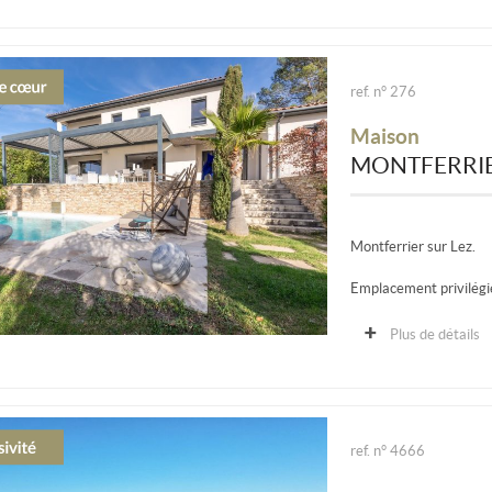
ref. n° 276
Maison
MONTFERRIE
Montferrier sur Lez.
Emplacement privilégi
minutes seulement de l'
Plus de détails
ref. n° 4666