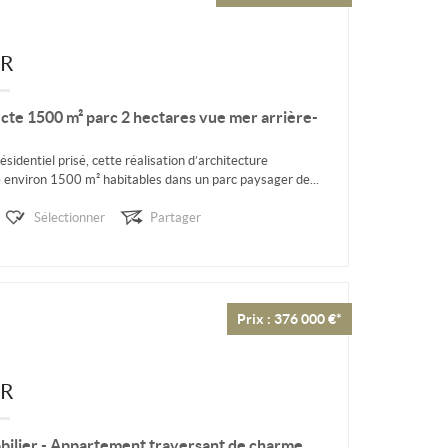
ER
cte 1500 m² parc 2 hectares vue mer arrière-
sidentiel prisé, cette réalisation d’architecture
 environ 1500 m² habitables dans un parc paysager de...
Sélectionner
Partager
Prix : 376 000 €*
ER
ier - Appartement traversant de charme