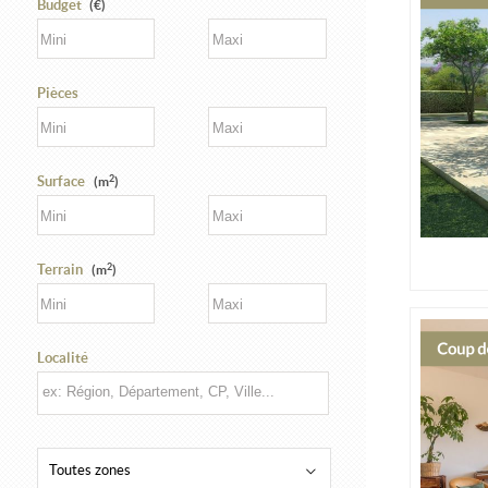
Budget
(€)
Pièces
2
Surface
(m
)
2
Terrain
(m
)
Localité
Toutes zones