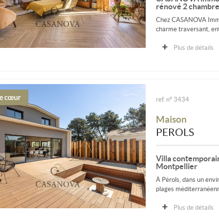
rénové 2 chambre
Chez CASANOVA Immobi
charme traversant, ent
Plus de détails
ref. n° 3434
Maison
PEROLS
Villa contemporain
Montpellier
À Pérols, dans un envi
plages méditerranéenne
Plus de détails