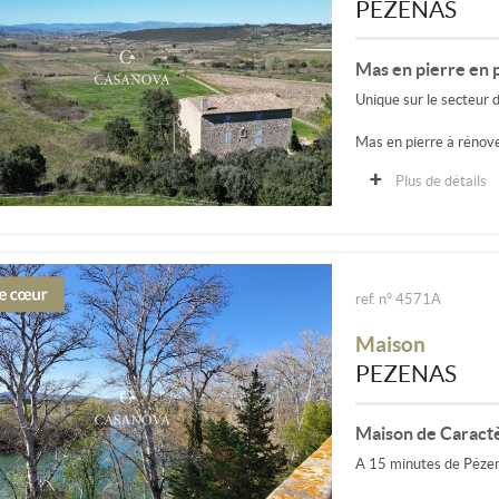
PEZENAS
Mas en pierre en 
Unique sur le secteur 
Mas en pierre à rénove
campagne et les contre
Plus de détails
ref. n° 4571A
Maison
PEZENAS
Maison de Caractè
A 15 minutes de Pézen