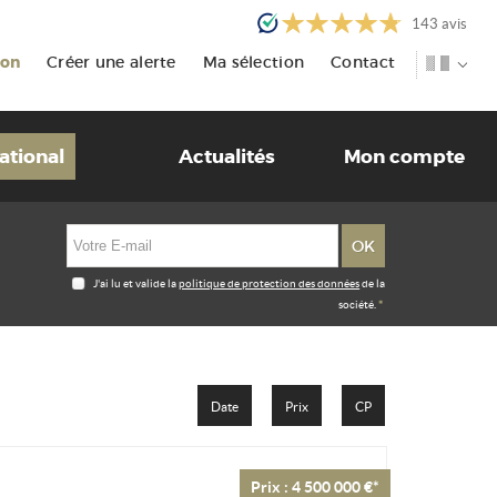
143
avis
ion
Créer une alerte
Ma sélection
Contact
ational
Actualités
Mon compte
J'ai lu et valide la
politique de protection des données
de la
société.
*
Date
Prix
CP
Prix : 4 500 000 €*