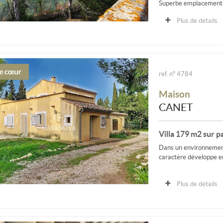
Superbe emplacement p
Plus de détails
ref. n° 4784
Maison
CANET
Villa 179 m2 sur p
Dans un environnement 
caractère développe en
Plus de détails