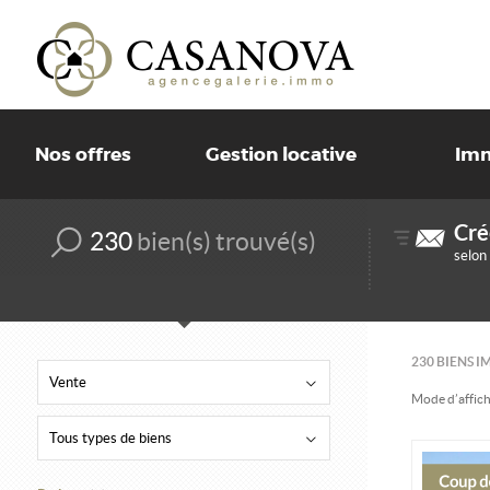
Nos offres
Gestion locative
Imm
Cré
230
bien(s) trouvé(s)
selon
230
BIENS I
Vente
Mode d’affich
Tous types de biens