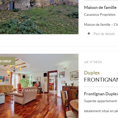
Maison de famille
Casanova Propriétés
Maison de famille – C
Plus de détails
Propriété à rénover de
une...
ref. n° 4656
Duplex
FRONTIGNA
Frontignan Duple
Superbe appartement 
idéalement situé en pl
réunit tous les atouts p