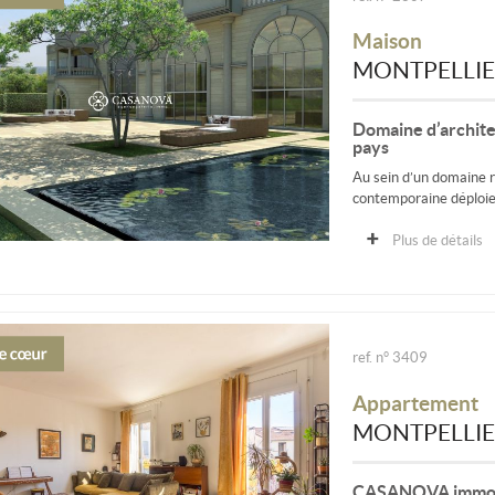
Maison
MONTPELLI
Domaine d’archite
pays
Au sein d’un domaine ré
contemporaine déploie
Plus de détails
ref. n° 3409
Appartement
MONTPELLI
CASANOVA immobil