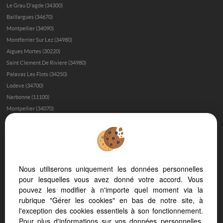
Le Grau D'agde (34300)
Baillargues (34670)
Montpellier (34090)
Montferrier Sur Lez (34980)
Aigues Mortes (30220)
Saint Clement De Riviere (34980)
Palavas Les Flots (34250)
Lodeve (34700)
Narbonne (11100)
Montpellier (34070)
Immobilier de prestige à Béziers
Trouver sa maison à Béziers
L’immobilier de luxe dans l’Hérault
Investir dans une maison de luxe à Montpellier
Nous utiliserons uniquement les données personnelles
Les quartiers de Montpellier où investir
pour lesquelles vous avez donné votre accord. Vous
pouvez les modifier à n'importe quel moment via la
Investir dans une maison aux Beaux Arts
rubrique "Gérer les cookies" en bas de notre site, à
Acheter une maison à Saint-Gély-du-Fesc - Les Vautes
l'exception des cookies essentiels à son fonctionnement.
Acheter une maison à Uzès
Pour plus d'informations sur vos données personnelles,