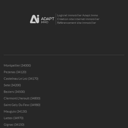
Logiciel immobilier Adapt Immo
Création site internet immobilier
Référencement site immobilier
Montpellier (34000)
Pezenas (34120)
Castelnau Le Lez (34170)
Sete (34200)
Beziers (34500)
Clermont L'herault (34800)
Saint Gely Du Fesc (34980)
Mauguio (34130)
Lattes (34970)
Gignac (34150)