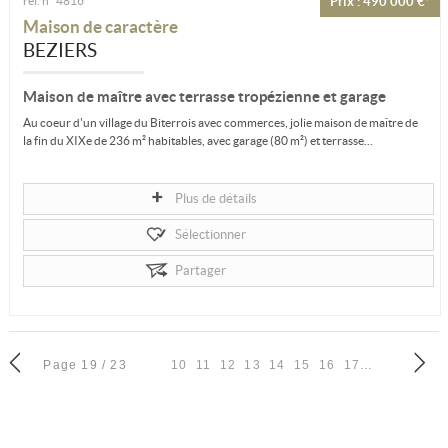
ref. n° 4816
Prix : 490 000 €*
Maison de caractère
BEZIERS
Maison de maître avec terrasse tropézienne et garage
Au coeur d'un village du Biterrois avec commerces, jolie maison de maître de
la fin du XIXe de 236 m² habitables, avec garage (80 m²) et terrasse...
Plus de détails
Sélectionner
Partager
Page 19 / 23
10
11
12
13
14
15
16
17
18
20
19