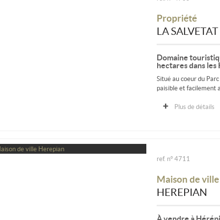
Propriété
LA SALVETAT
Domaine touristiqu
hectares dans les 
Situé au coeur du Par
paisible et facilement 
Plus de détails
ref. n° 4711
Maison de ville
HEREPIAN
À vendre à Hérépia