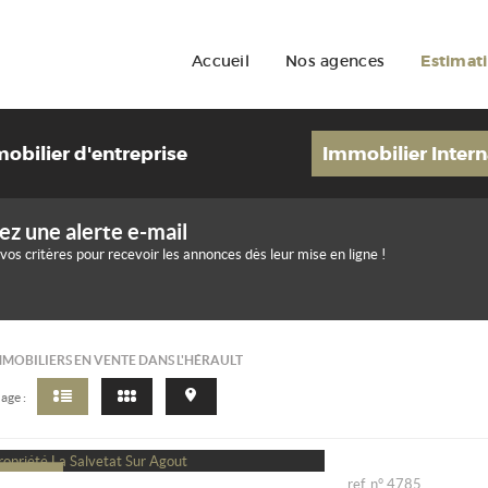
Accueil
Nos agences
Estimat
obilier d'entreprise
Immobilier Intern
ez une alerte e-mail
 vos critères pour recevoir les annonces dès leur mise en ligne !
MMOBILIERS EN VENTE DANS L'HÉRAULT
age :
ref. n° 4785