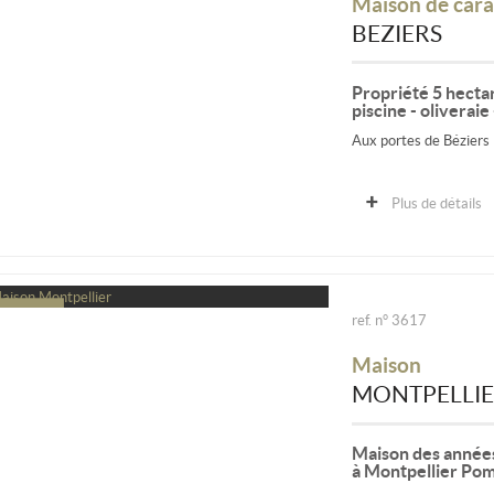
Maison de cara
BEZIERS
Propriété 5 hectar
piscine - oliverai
Aux portes de Béziers
Sur un terrain de 5 hec
production,pinède...
Plus de détails
Villa entièrement réno
ref. n° 3617
Maison
MONTPELLI
Maison des années
à Montpellier Po