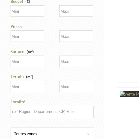
Budget
(€)
Pièces
2
Surface
(m
)
2
Terrain
(m
)
Localité
Toutes zones