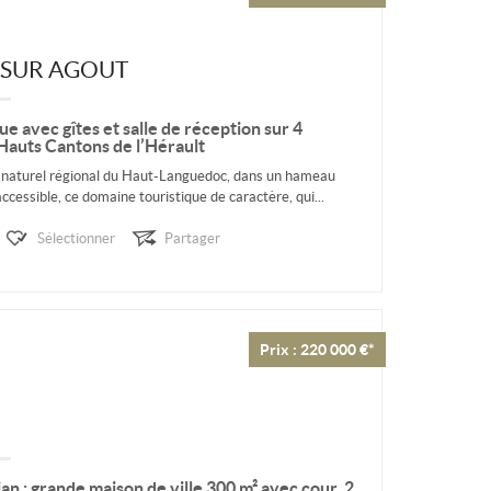
 SUR AGOUT
e avec gîtes et salle de réception sur 4
Hauts Cantons de l’Hérault
c naturel régional du Haut-Languedoc, dans un hameau
accessible, ce domaine touristique de caractère, qui...
Sélectionner
Partager
Prix : 220 000 €*
n : grande maison de ville 300 m² avec cour, 2