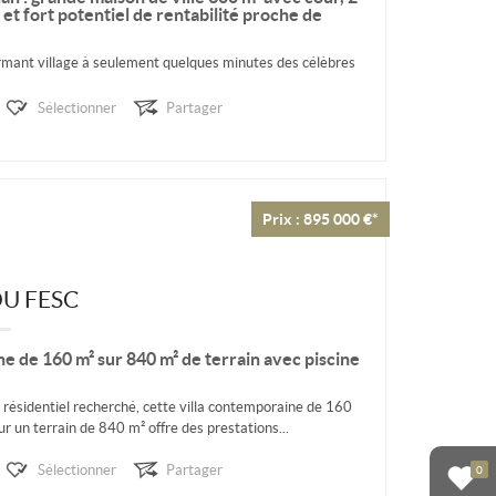
 et fort potentiel de rentabilité proche de
rmant village à seulement quelques minutes des célèbres
ains, du golf, et non loin du littoral...
Sélectionner
Partager
Prix : 895 000 €*
DU FESC
e de 160 m² sur 840 m² de terrain avec piscine
 résidentiel recherché, cette villa contemporaine de 160
ur un terrain de 840 m² offre des prestations...
Sélectionner
Partager
0