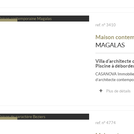
ref. n° 3410
Maison contem
MAGALAS
Villa d’architecte
Piscine à débord
CASANOVA Immobilier v
d’architecte contempor
Plus de détails
ref. n° 4774