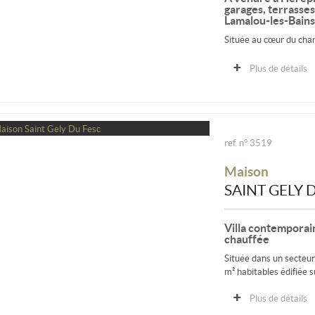
garages, terrasses
Lamalou-les-Bains
Située au cœur du cha
thermes de Lamalou-les-B
Plus de détails
ref. n° 3519
Maison
SAINT GELY 
Villa contemporain
chauffée
Située dans un secteur
m² habitables édifiée s
Plus de détails