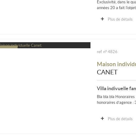
Exclusivité, dans le q
années 20 a fait l'obj
Plus de détails
ref. n° 4826
Maison individ
CANET
Villa indivuelle fa
Bla bla bla Honoraires 
honoraires d’agence :
Plus de détails