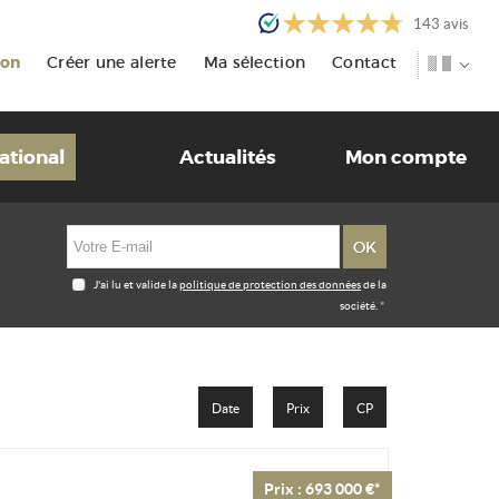
143
avis
ion
Créer une alerte
Ma sélection
Contact
ational
Actualités
Mon compte
J'ai lu et valide la
politique de protection des données
de la
société.
*
Date
Prix
CP
Prix : 693 000 €*