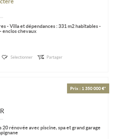
ctère
es - Villa et dépendances : 331 m2 habitables -
e - enclos chevaux
tares plat avec un oliveraie de 40 arbres en
Sélectionner
Partager
vée de 262...
Prix : 1 350 000 €*
ER
 20 rénovée avec piscine, spa et grand garage
mpignane