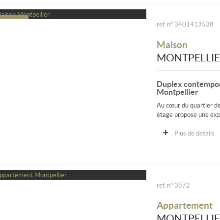
ref. n° 3401413538
Maison
MONTPELLI
Duplex contempora
Montpellier
Au cœur du quartier de
étage propose une expé
Plus de détails
ref. n° 3572
Appartement
MONTPELLI