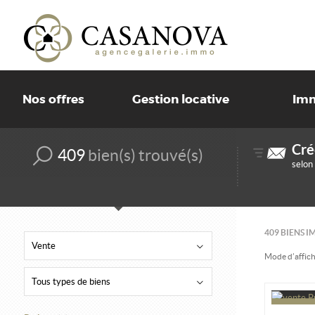
Nos offres
Gestion locative
Imm
Cré
409
bien(s) trouvé(s)
selon
409
BIENS I
Vente
Mode d’affich
Tous types de biens