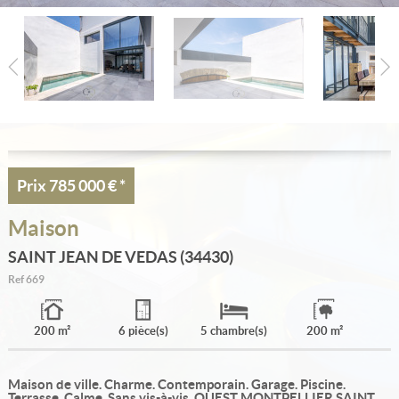
Estimation
Créer une alerte
Ma sélection
Contact
Prix
785 000 €
*
Maison
SAINT JEAN DE VEDAS (34430)
Ref
669
200 m²
6 pièce(s)
5 chambre(s)
200 m²
Maison de ville. Charme. Contemporain. Garage. Piscine.
Terrasse. Calme. Sans vis-à-vis. OUEST MONTPELLIER SAINT