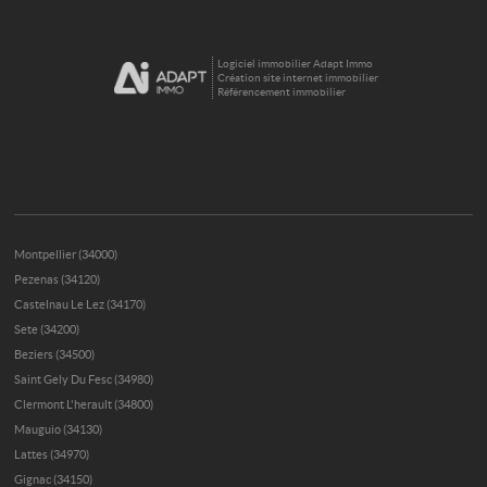
Logiciel immobilier Adapt Immo
Création site internet immobilier
Référencement immobilier
Montpellier (34000)
Pezenas (34120)
Castelnau Le Lez (34170)
Sete (34200)
Beziers (34500)
Saint Gely Du Fesc (34980)
Clermont L'herault (34800)
Mauguio (34130)
Lattes (34970)
Gignac (34150)