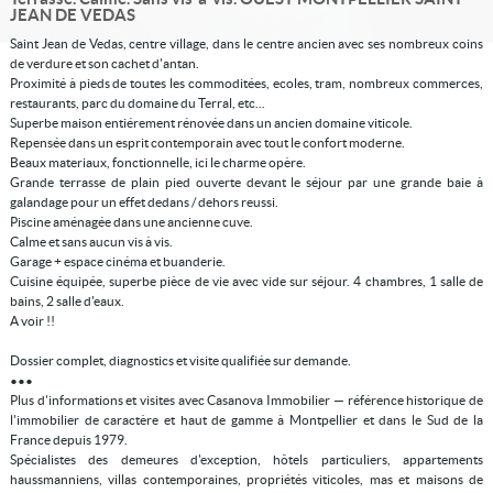
JEAN DE VEDAS
Saint Jean de Vedas, centre village, dans le centre ancien avec ses nombreux coins
de verdure et son cachet d'antan.
Proximité à pieds de toutes les commoditées, ecoles, tram, nombreux commerces,
restaurants, parc du domaine du Terral, etc...
Superbe maison entiérement rénovée dans un ancien domaine viticole.
Repensée dans un esprit contemporain avec tout le confort moderne.
Beaux materiaux, fonctionnelle, ici le charme opère.
Grande terrasse de plain pied ouverte devant le séjour par une grande baie à
galandage pour un effet dedans / dehors reussi.
Piscine aménagée dans une ancienne cuve.
Calme et sans aucun vis à vis.
Garage + espace cinéma et buanderie.
Cuisine équipée, superbe pièce de vie avec vide sur séjour. 4 chambres, 1 salle de
bains, 2 salle d'eaux.
A voir !!
Dossier complet, diagnostics et visite qualifiée sur demande.
•••
Plus d'informations et visites avec Casanova Immobilier — référence historique de
l'immobilier de caractère et haut de gamme à Montpellier et dans le Sud de la
France depuis 1979.
Spécialistes des demeures d'exception, hôtels particuliers, appartements
haussmanniens, villas contemporaines, propriétés viticoles, mas et maisons de