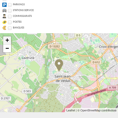
PARKINGS
STATIONS SERVICE
COMMISSARIATS
POSTES
BANQUES
+
−
Leaflet
| © OpenStreetMap contributors