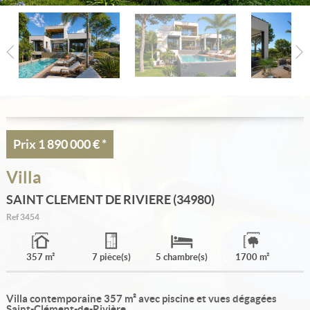
Estimation
Créer une alerte
Ma sélection
Contact
Prix
1 890 000 €
*
Villa
SAINT CLEMENT DE RIVIERE (34980)
Ref
3454
357 m²
7 pièce(s)
5 chambre(s)
1700 m²
Villa contemporaine 357 m² avec piscine et vues dégagées
Saint-Clément-de-Rivière