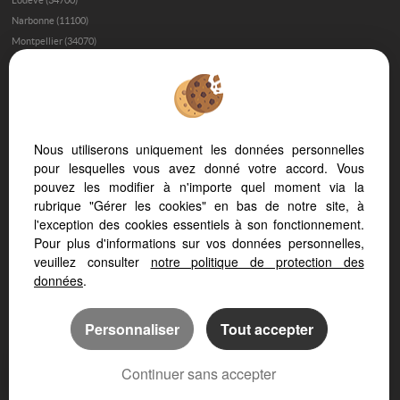
Lodeve (34700)
Narbonne (11100)
Montpellier (34070)
Immobilier de prestige à Béziers
Trouver sa maison à Béziers
L’immobilier de luxe dans l’Hérault
Investir dans une maison de luxe à Montpellier
Nous utiliserons uniquement les données personnelles
Les quartiers de Montpellier où investir
pour lesquelles vous avez donné votre accord. Vous
pouvez les modifier à n'importe quel moment via la
Investir dans une maison aux Beaux Arts
rubrique "Gérer les cookies" en bas de notre site, à
Acheter une maison à Saint-Gély-du-Fesc - Les Vautes
l'exception des cookies essentiels à son fonctionnement.
Acheter une maison à Uzès
Pour plus d'informations sur vos données personnelles,
Vendre une maison à Nîmes
veuillez consulter
notre politique de protection des
données
.
Les Fontanelles - Saint Clément de Rivière
Personnaliser
Tout accepter
Continuer sans accepter