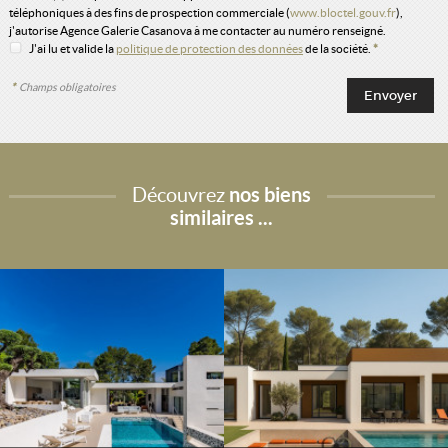
téléphoniques à des fins de prospection commerciale (
www.bloctel.gouv.fr
),
j'autorise Agence Galerie Casanova à me contacter au numéro renseigné.
J'ai lu et valide la
politique de protection des données
de la société.
*
*
Champs obligatoires
Découvrez
nos biens
similaires ...