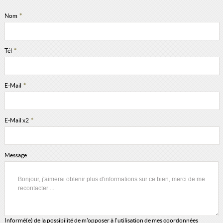
Nom
*
Tél
*
E-Mail
*
E-Mail x2
*
Message
Informé(e) de la possibilité de m'opposer à l'utilisation de mes coordonnées