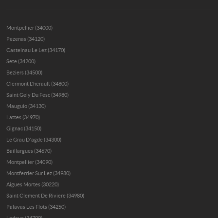
Montpellier (34000)
Pezenas (34120)
Castelnau Le Lez (34170)
Sete (34200)
Beziers (34500)
Clermont L'herault (34800)
Saint Gely Du Fesc (34980)
Mauguio (34130)
Lattes (34970)
Gignac (34150)
Le Grau D'agde (34300)
Baillargues (34670)
Montpellier (34090)
Montferrier Sur Lez (34980)
Aigues Mortes (30220)
Saint Clement De Riviere (34980)
Palavas Les Flots (34250)