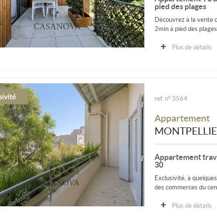
pied des plages
Découvrez à la vente 
2min à pied des plages
Plus de détails
ref. n° 3564
Appartement
MONTPELLI
Appartement trav
30
Exclusivité, à quelque
des commerces du centr
Plus de détails