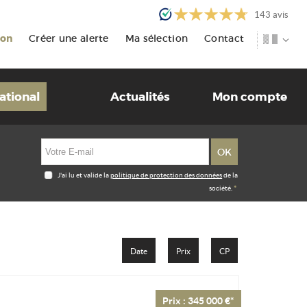
143
avis
ion
Créer une alerte
Ma sélection
Contact
ational
Actualités
Mon compte
J'ai lu et valide la
politique de protection des données
de la
société.
*
Date
Prix
CP
Prix : 345 000 €*