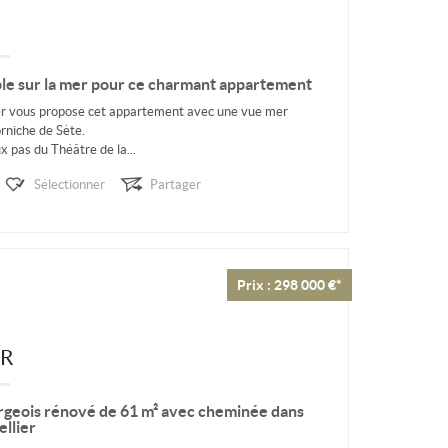
e sur la mer pour ce charmant appartement
vous propose cet appartement avec une vue mer
orniche de Sète.
x pas du Théâtre de la...
Sélectionner
Partager
Prix : 298 000 €*
ER
geois rénové de 61 m² avec cheminée dans
llier