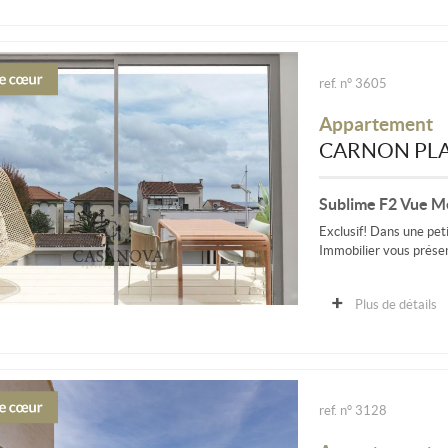
ref. n° 3605
Appartement
CARNON PLA
Sublime F2 Vue M
Exclusif! Dans une pe
Immobilier vous présen
Plus de détails
ref. n° 3128