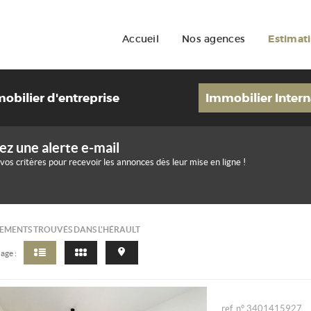
Accueil
Nos agences
Estimat
obilier d'entreprise
Immobilier Intern
ez une alerte e-mail
 vos critères pour recevoir les annonces dès leur mise en ligne !
MENTS TROUVÉS DANS L'HÉRAULT
age :
ref. n° 3401415927