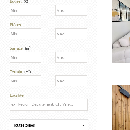
Budget
(€)
Pièces
2
Surface
(m
)
2
Terrain
(m
)
Localité
Toutes zones