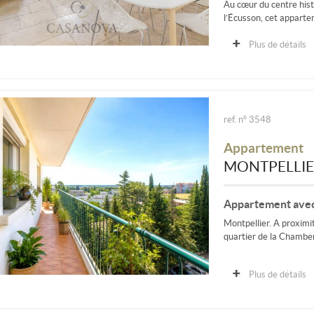
Au cœur du centre hist
l’Écusson, cet apparte
Plus de détails
ref. n° 3548
Appartement
MONTPELLI
Appartement avec 
Montpellier. A proximi
quartier de la Chamber
Plus de détails