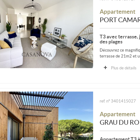
Appartement
PORT CAMA
T3 avec terrasse, j
des plages
Découvrez ce magnifiq
terrasse de 21m2 et un
Plus de détails
ref. n° 3401415027
Appartement
GRAU DU RO
Appartement T3 à 