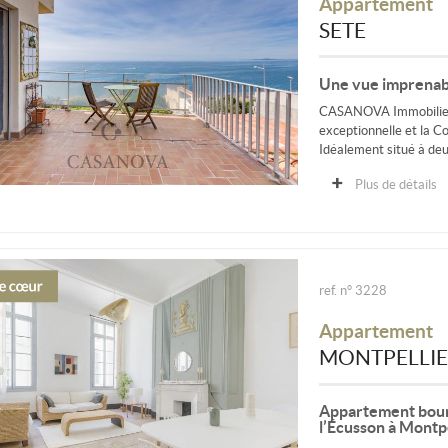
Appartement
SETE
Une vue imprenabl
CASANOVA Immobilier 
exceptionnelle et la C
Idéalement situé à deu
Plus de détails
ref. n° 3228
Appartement
MONTPELLI
Appartement bour
l’Écusson à Montpe