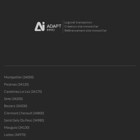
Logiciel transaction
Création site immobilier
Référencement site immobilier
Montpellier (34000)
Pezenas (34120)
Castelnau Le Lez (34170)
Sete (34200)
Beziers (34500)
Clermont L'herault (34800)
Saint Gely Du Fesc (34980)
Mauguio (34130)
Lattes (34970)