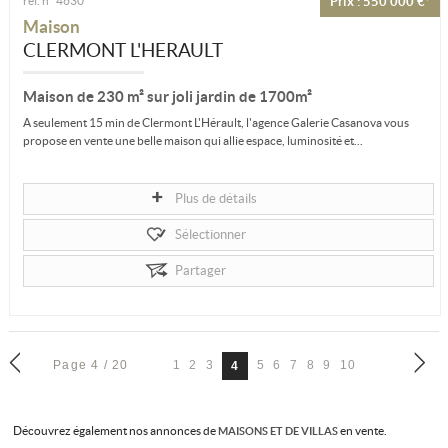
ref. n° 4630
Prix : 550 000 €*
Maison
CLERMONT L'HERAULT
Maison de 230 m² sur joli jardin de 1700m²
A seulement 15 min de Clermont L'Hérault, l'agence Galerie Casanova vous
propose en vente une belle maison qui allie espace, luminosité et...
Plus de détails
Sélectionner
Partager
Page 4 / 20
1
2
3
5
6
7
8
9
10
4
Découvrez également nos annonces de
en vente.
MAISONS ET DE VILLAS